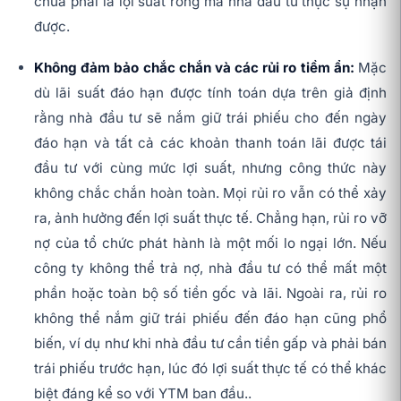
chưa phải là lợi suất ròng mà nhà đầu tư thực sự nhận
được.
Không đảm bảo chắc chắn và các rủi ro tiềm ẩn:
Mặc
dù lãi suất đáo hạn được tính toán dựa trên giả định
rằng nhà đầu tư sẽ nắm giữ trái phiếu cho đến ngày
đáo hạn và tất cả các khoản thanh toán lãi được tái
đầu tư với cùng mức lợi suất, nhưng công thức này
không chắc chắn hoàn toàn. Mọi rủi ro vẫn có thể xảy
ra, ảnh hưởng đến lợi suất thực tế. Chẳng hạn, rủi ro vỡ
nợ của tổ chức phát hành là một mối lo ngại lớn. Nếu
công ty không thể trả nợ, nhà đầu tư có thể mất một
phần hoặc toàn bộ số tiền gốc và lãi. Ngoài ra, rủi ro
không thể nắm giữ trái phiếu đến đáo hạn cũng phổ
biến, ví dụ như khi nhà đầu tư cần tiền gấp và phải bán
trái phiếu trước hạn, lúc đó lợi suất thực tế có thể khác
biệt đáng kể so với YTM ban đầu..