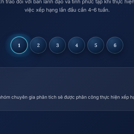
ịch trao đổi với ban lãnh đạo và tính phức tạp khi thực hi
việc xếp hạng lần đầu cần 4–6 tuần.
1
2
3
4
5
6
Bước 1
Bước 2
Bước 3
Bước 4
Bước 5
Bước 6
 nhóm chuyên gia phân tích sẽ được phân công thực hiện xếp h