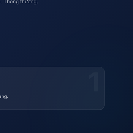
ện. Thông thường,
ạng.