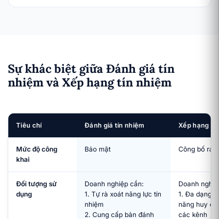
Sự khác biệt giữa Đánh giá tín
nhiệm và Xếp hạng tín nhiệm
Tiêu chí
Đánh giá tín nhiệm
Xếp hạng tí
Mức độ công
Bảo mật
Công bố ra 
khai
Đối tượng sử
Doanh nghiệp cần:
Doanh nghiệ
dụng
1. Tự rà xoát năng lực tín
1. Đa dạng h
nhiệm
năng huy độ
2. Cung cấp bản đánh
các kênh