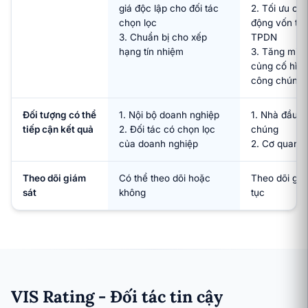
giá độc lập cho đối tác
2. Tối ưu chi
chọn lọc
động vốn trên
3. Chuẩn bị cho xếp
TPDN
hạng tín nhiệm
3. Tăng minh
củng cố hình
công chúng
Đối tượng có thể
1. Nội bộ doanh nghiệp
1. Nhà đầu t
tiếp cận kết quả
2. Đối tác có chọn lọc
chúng
của doanh nghiệp
2. Cơ quan q
Theo dõi giám
Có thể theo dõi hoặc
Theo dõi giám
sát
không
tục
VIS Rating - Đối tác tin cậy