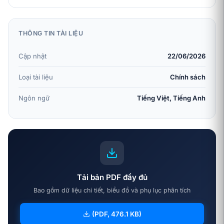
THÔNG TIN TÀI LIỆU
Cập nhật
22/06/2026
Loại tài liệu
Chính sách
Ngôn ngữ
Tiếng Việt, Tiếng Anh
Tải bản PDF đầy đủ
Bao gồm dữ liệu chi tiết, biểu đồ và phụ lục phân tích
(PDF, 476.1 KB)