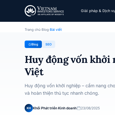
Huy động vốn khởi nghiệp: Kim chỉ nam toàn 
Giải pháp & Dịch v
SEO
· 23/08/2025
Trang chủ
Blog
Bài viết
›
›
Blog
SEO
Huy động vốn khởi 
Việt
Huy động vốn khởi nghiệp – cẩm nang cho 
và hoàn thiện thủ tục nhanh chóng.
Khối Phát triển Kinh doanh
23/08/2025
KH