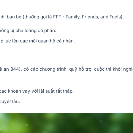
nh, bạn bè (thường gọi là FFF - Family, Friends, and Fools).
hông bị pha loãng cổ phần.
p lực lên các mối quan hệ cá nhân.
 án 844), có các chương trình, quỹ hỗ trợ, cuộc thi khởi ngh
c khoản vay với lãi suất rất thấp.
duyệt lâu.