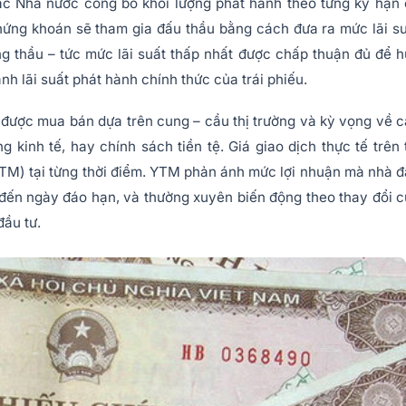
ạc Nhà nước công bố khối lượng phát hành theo từng kỳ hạn
hứng khoán sẽ tham gia đấu thầu bằng cách đưa ra mức lãi s
g thầu – tức mức lãi suất thấp nhất được chấp thuận đủ để 
nh lãi suất phát hành chính thức của trái phiếu.
ủ được mua bán dựa trên cung – cầu thị trường và kỳ vọng về 
g kinh tế, hay chính sách tiền tệ. Giá giao dịch thực tế trên 
YTM) tại từng thời điểm. YTM phản ánh mức lợi nhuận mà nhà 
 đến ngày đáo hạn, và thường xuyên biến động theo thay đổi 
đầu tư.