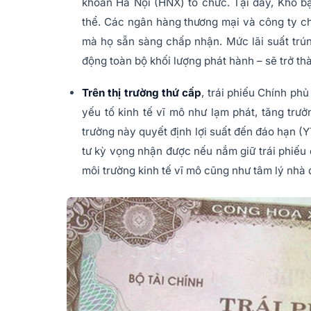
khoán Hà Nội (HNX) tổ chức. Tại đây, Kho b
thể. Các ngân hàng thương mại và công ty c
mà họ sẵn sàng chấp nhận. Mức lãi suất trún
động toàn bộ khối lượng phát hành – sẽ trở thà
Trên thị trường thứ cấp
, trái phiếu Chính ph
yếu tố kinh tế vĩ mô như lạm phát, tăng trưởn
trường này quyết định lợi suất đến đáo hạn (
tư kỳ vọng nhận được nếu nắm giữ trái phiếu
môi trường kinh tế vĩ mô cũng như tâm lý nhà 