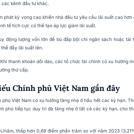
i các kênh đầu tư khác.
m phát kỳ vọng cao khiến nhà đầu tư yêu cầu lãi suất cao hơn
nh tế tích cực có thể tạo áp lực giảm lãi suất.
y động lượng vốn lớn để bù đắp bội chi ngân sách hoặc tài 
thể đẩy lãi suất lên.
Khi thanh khoản dồi dào, các tổ chức tài chính có xu hướng 
rường thứ cấp.
phiếu Chính phủ Việt Nam gần đây
ính phủ Việt Nam có xu hướng tăng nhẹ ở hầu hết các kỳ hạn. T
nh phủ tiếp tục duy trì đà tăng nhẹ ở tất cả các kỳ hạn, cho t
%/năm, thấp hơn 0,69 điểm phần trăm so với năm 2023 (3,21