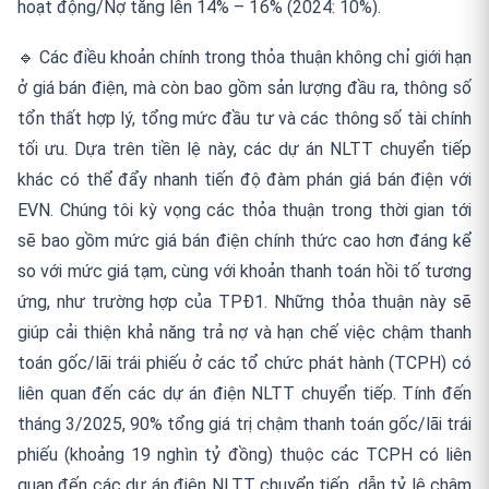
hoạt động/Nợ tăng lên 14% – 16% (2024: 10%).
🔹 Các điều khoản chính trong thỏa thuận không chỉ giới hạn
ở giá bán điện, mà còn bao gồm sản lượng đầu ra, thông số
tổn thất hợp lý, tổng mức đầu tư và các thông số tài chính
tối ưu. Dựa trên tiền lệ này, các dự án NLTT chuyển tiếp
khác có thể đẩy nhanh tiến độ đàm phán giá bán điện với
EVN. Chúng tôi kỳ vọng các thỏa thuận trong thời gian tới
sẽ bao gồm mức giá bán điện chính thức cao hơn đáng kể
so với mức giá tạm, cùng với khoản thanh toán hồi tố tương
ứng, như trường hợp của TPĐ1. Những thỏa thuận này sẽ
giúp cải thiện khả năng trả nợ và hạn chế việc chậm thanh
toán gốc/lãi trái phiếu ở các tổ chức phát hành (TCPH) có
liên quan đến các dự án điện NLTT chuyển tiếp. Tính đến
tháng 3/2025, 90% tổng giá trị chậm thanh toán gốc/lãi trái
phiếu (khoảng 19 nghìn tỷ đồng) thuộc các TCPH có liên
quan đến các dự án điện NLTT chuyển tiếp, dẫn tỷ lệ chậm