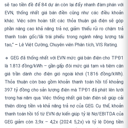
sẽ tạo tiền đề để 84 dự án còn lại đẩy nhanh đàm phán với
EVN, thống nhất giá bán điền cũng như các điều khoản
khác. Việc sớm hoàn tất các thỏa thuận giá điện sẽ góp
phần nâng cao khả năng trả nợ, giảm thiểu rủi ro chậm trả
thanh toán gốc/lãi trái phiếu trong ngành năng lượng tái
tạo,”
–
Lê Việt Cường, Chuyên viên Phân tích, VIS Rating.
🔹 GEG đã thống nhất với EVN mức giá bán điện cho TPĐ1
là 1.813 đồng/kWh – gần gấp đôi mức giá tạm và tiệm cận
giá trần dành cho điện gió ngoài khơi (1.816 đồng/kWh).
Thỏa thuận còn bao gồm khoản thanh toán hồi tố khoảng
397 tỷ đồng cho sản lượng điện mà TPĐ1 đã phát lên lưới
trong hai năm qua. Việc thống nhất giá bán điện sẽ giúp cải
thiện dòng tiền và khả năng trả nợ của GEG. Cụ thể, khoản
thanh toán hồi tố từ EVN dự kiến giúp tỷ lệ Nợ/EBITDA của
GEG giảm còn 3,9x – 4,2x (2024: 5,2x) và tỷ lệ Dòng tiền