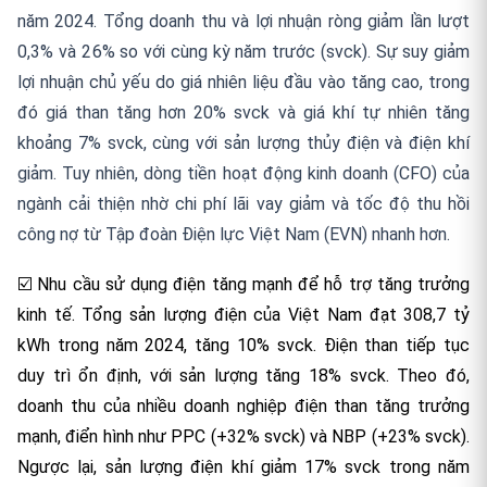
năm 2024. Tổng doanh thu và lợi nhuận ròng giảm lần lượt
0,3% và 26% so với cùng kỳ năm trước (svck). Sự suy giảm
lợi nhuận chủ yếu do giá nhiên liệu đầu vào tăng cao, trong
đó giá than tăng hơn 20% svck và giá khí tự nhiên tăng
khoảng 7% svck, cùng với sản lượng thủy điện và điện khí
giảm. Tuy nhiên, dòng tiền hoạt động kinh doanh (CFO) của
ngành cải thiện nhờ chi phí lãi vay giảm và tốc độ thu hồi
công nợ từ Tập đoàn Điện lực Việt Nam (EVN) nhanh hơn.
☑️ Nhu cầu sử dụng điện tăng mạnh để hỗ trợ tăng trưởng
kinh tế. Tổng sản lượng điện của Việt Nam đạt 308,7 tỷ
kWh trong năm 2024, tăng 10% svck. Điện than tiếp tục
duy trì ổn định, với sản lượng tăng 18% svck. Theo đó,
doanh thu của nhiều doanh nghiệp điện than tăng trưởng
mạnh, điển hình như PPC (+32% svck) và NBP (+23% svck).
Ngược lại, sản lượng điện khí giảm 17% svck trong năm