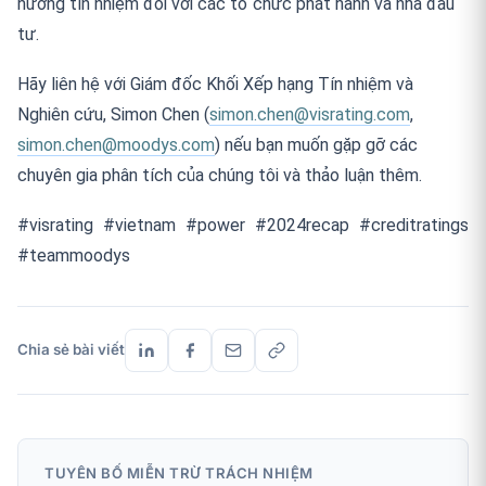
hướng tín nhiệm đối với các tổ chức phát hành và nhà đầu
tư.
Hãy liên hệ với Giám đốc Khối Xếp hạng Tín nhiệm và
Nghiên cứu, Simon Chen (
simon.chen@visrating.com
,
simon.chen@moodys.com
) nếu bạn muốn gặp gỡ các
chuyên gia phân tích của chúng tôi và thảo luận thêm.
#visrating #vietnam #power #2024recap #creditratings
#teammoodys
Chia sẻ bài viết
TUYÊN BỐ MIỄN TRỪ TRÁCH NHIỆM