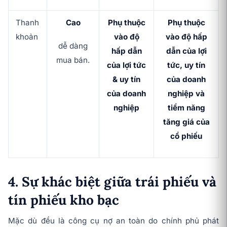
Thanh
Cao
Phụ thuộc
Phụ thuộc
khoản
vào độ
vào độ hấp
dễ dàng
hấp dẫn
dẫn của lợi
mua bán.
của lợi tức
tức, uy tín
& uy tín
của doanh
của doanh
nghiệp và
nghiệp
tiềm năng
tăng giá của
cổ phiếu
4. Sự khác biệt giữa trái phiếu và
tín phiếu kho bạc
Mặc dù đều là công cụ nợ an toàn do chính phủ phát