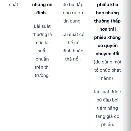
suất
nhưng ổn
để bù đắp
phiếu kho
định.
cho rủi ro
bạc nhưng
tín dụng.
thường thấp
Lãi suất
hơn trái
thường là
Lãi suất có
phiếu không
mức lãi
thể cố
có quyền
suất
định hoặc
chuyển đổi
chuẩn
thả nổi.
(do cùng một
trên thị
tổ chức phát
trường.
hành)
lãi suất được
bù đắp bởi
tiềm năng
tăng giá cổ
phiếu.