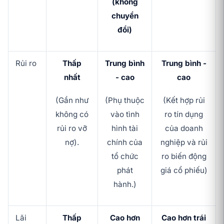
(không
chuyển
đổi)
Rủi ro
Thấp
Trung bình
Trung bình -
nhất
- cao
cao
(Gần như
(Phụ thuộc
(Kết hợp rủi
không có
vào tình
ro tín dụng
rủi ro vỡ
hình tài
của doanh
nợ).
chính của
nghiệp và rủi
tổ chức
ro biến động
phát
giá cổ phiếu)
hành.)
Lãi
Thấp
Cao hơn
Cao hơn trái