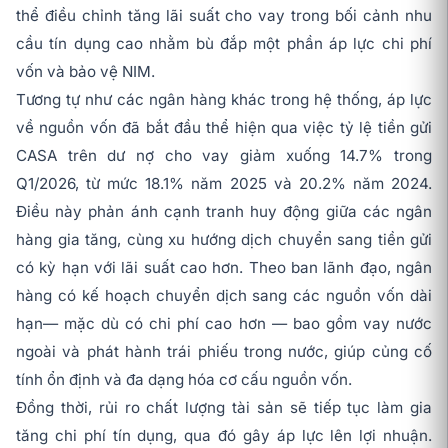
thể điều chỉnh tăng lãi suất cho vay trong bối cảnh nhu
cầu tín dụng cao nhằm bù đắp một phần áp lực chi phí
vốn và bảo vệ NIM.
Tương tự như các ngân hàng khác trong hệ thống, áp lực
về nguồn vốn đã bắt đầu thể hiện qua việc tỷ lệ tiền gửi
CASA trên dư nợ cho vay giảm xuống 14.7% trong
Q1/2026, từ mức 18.1% năm 2025 và 20.2% năm 2024.
Điều này phản ánh cạnh tranh huy động giữa các ngân
hàng gia tăng, cùng xu hướng dịch chuyển sang tiền gửi
có kỳ hạn với lãi suất cao hơn. Theo ban lãnh đạo, ngân
hàng có kế hoạch chuyển dịch sang các nguồn vốn dài
hạn— mặc dù có chi phí cao hơn — bao gồm vay nước
ngoài và phát hành trái phiếu trong nước, giúp củng cố
tính ổn định và đa dạng hóa cơ cấu nguồn vốn.
Đồng thời, rủi ro chất lượng tài sản sẽ tiếp tục làm gia
tăng chi phí tín dụng, qua đó gây áp lực lên lợi nhuận.