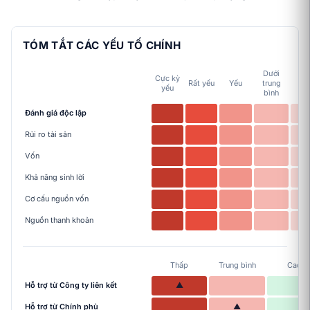
TÓM TẮT CÁC YẾU TỐ CHÍNH
Dưới
Cực kỳ
Tr
Rất yếu
Yếu
trung
yếu
bì
bình
Đánh giá độc lập
Rủi ro tài sản
Vốn
Khả năng sinh lời
Cơ cấu nguồn vốn
Nguồn thanh khoản
Thấp
Trung bình
Cao
Hỗ trợ từ Công ty liên kết
▲
Hỗ trợ từ Chính phủ
▲