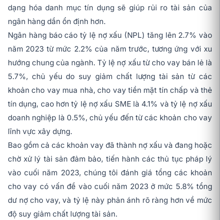
dạng hóa danh mục tín dụng sẽ giúp rủi ro tài sản của
ngân hàng dần ổn định hơn.
Ngân hàng báo cáo tỷ lệ nợ xấu (NPL) tăng lên 2.7% vào
năm 2023 từ mức 2.2% của năm trước, tương ứng với xu
hướng chung của ngành. Tỷ lệ nợ xấu từ cho vay bán lẻ là
5.7%, chủ yếu do suy giảm chất lượng tài sản từ các
khoản cho vay mua nhà, cho vay tiền mặt tín chấp và thẻ
tín dụng, cao hơn tỷ lệ nợ xấu SME là 4.1% và tỷ lệ nợ xấu
doanh nghiệp là 0.5%, chủ yếu đến từ các khoản cho vay
lĩnh vực xây dựng.
Bao gồm cả các khoản vay đã thành nợ xấu và đang hoặc
chờ xử lý tài sản đảm bảo, tiến hành các thủ tục pháp lý
vào cuối năm 2023, chúng tôi đánh giá tổng các khoản
cho vay có vấn đề vào cuối năm 2023 ở mức 5.8% tổng
dư nợ cho vay, và tỷ lệ này phản ánh rõ ràng hơn về mức
độ suy giảm chất lượng tài sản.