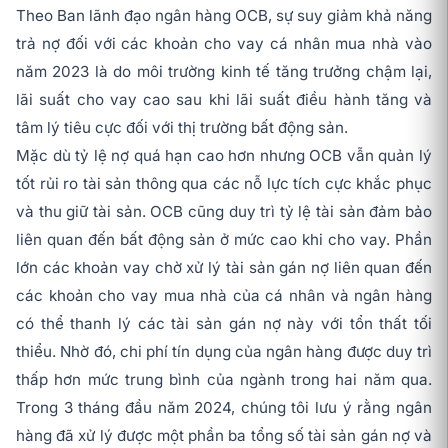
Theo Ban lãnh đạo ngân hàng OCB, sự suy giảm khả năng
trả nợ đối với các khoản cho vay cá nhân mua nhà vào
năm 2023 là do môi trường kinh tế tăng trưởng chậm lại,
lãi suất cho vay cao sau khi lãi suất điều hành tăng và
tâm lý tiêu cực đối với thị trường bất động sản.
Mặc dù tỷ lệ nợ quá hạn cao hơn nhưng OCB vẫn quản lý
tốt rủi ro tài sản thông qua các nỗ lực tích cực khắc phục
và thu giữ tài sản. OCB cũng duy trì tỷ lệ tài sản đảm bảo
liên quan đến bất động sản ở mức cao khi cho vay. Phần
lớn các khoản vay chờ xử lý tài sản gán nợ liên quan đến
các khoản cho vay mua nhà của cá nhân và ngân hàng
có thể thanh lý các tài sản gán nợ này với tổn thất tối
thiểu. Nhờ đó, chi phí tín dụng của ngân hàng được duy trì
thấp hơn mức trung bình của ngành trong hai năm qua.
Trong 3 tháng đầu năm 2024, chúng tôi lưu ý rằng ngân
hàng đã xử lý được một phần ba tổng số tài sản gán nợ và