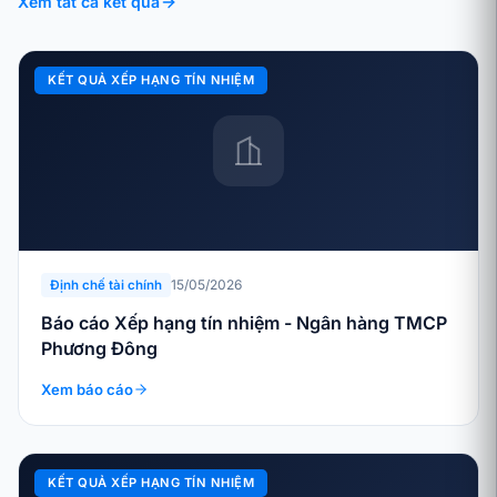
Xem tất cả kết quả
KẾT QUẢ XẾP HẠNG TÍN NHIỆM
15/05/2026
Định chế tài chính
Báo cáo Xếp hạng tín nhiệm - Ngân hàng TMCP
Phương Đông
Xem báo cáo
KẾT QUẢ XẾP HẠNG TÍN NHIỆM