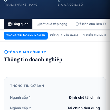
TRẠNG THÁI XẾP HẠNG
SPO ĐÃ CÔNG BỐ
Tổng quan
Kết quả xếp hạng
Ý kiến của Bên Thứ 
THÔNG TIN DOANH NGHIỆP
KẾT QUẢ XẾP HẠNG
Ý KIẾN TÍN NHIỆM
TỔNG QUAN CÔNG TY
Thông tin doanh nghiệp
THÔNG TIN CƠ BẢN
Ngành cấp 1
Định chế tài chính
Ngành cấp 2
Tài chính tiêu dùng