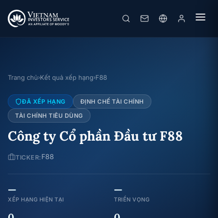
Trang chủ
Kết quả xếp hạng
F88
›
›
ĐÃ XẾP HẠNG
ĐỊNH CHẾ TÀI CHÍNH
TÀI CHÍNH TIÊU DÙNG
Công ty Cổ phần Đầu tư F88
F88
TICKER:
—
—
XẾP HẠNG HIỆN TẠI
TRIỂN VỌNG
0
0