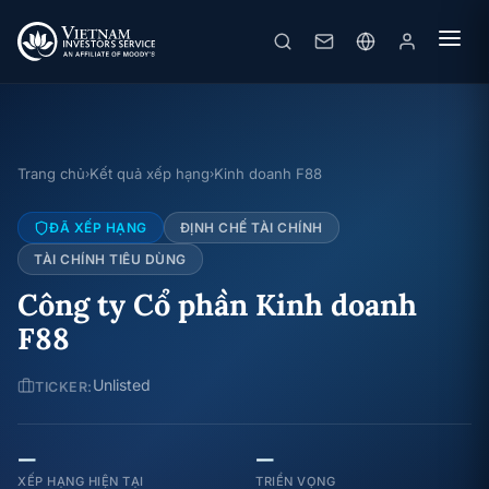
Trang chủ
Kết quả xếp hạng
Kinh doanh F88
›
›
ĐÃ XẾP HẠNG
ĐỊNH CHẾ TÀI CHÍNH
TÀI CHÍNH TIÊU DÙNG
Công ty Cổ phần Kinh doanh
F88
Unlisted
TICKER:
—
—
XẾP HẠNG HIỆN TẠI
TRIỂN VỌNG