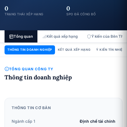
0
0
TRẠNG THÁI XẾP HẠNG
SPO ĐÃ CÔNG BỐ
Tổng quan
Kết quả xếp hạng
Ý kiến của Bên Thứ 
THÔNG TIN DOANH NGHIỆP
KẾT QUẢ XẾP HẠNG
Ý KIẾN TÍN NHIỆM
TỔNG QUAN CÔNG TY
Thông tin doanh nghiệp
THÔNG TIN CƠ BẢN
Ngành cấp 1
Định chế tài chính