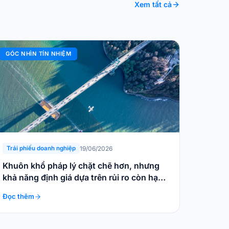
Xem tất cả
GÓC NHÌN TÍN NHIỆM
19/06/2026
Trái phiếu doanh nghiệp
Khuôn khổ pháp lý chặt chẽ hơn, nhưng
khả năng định giá dựa trên rủi ro còn hạn
chế
Đọc thêm