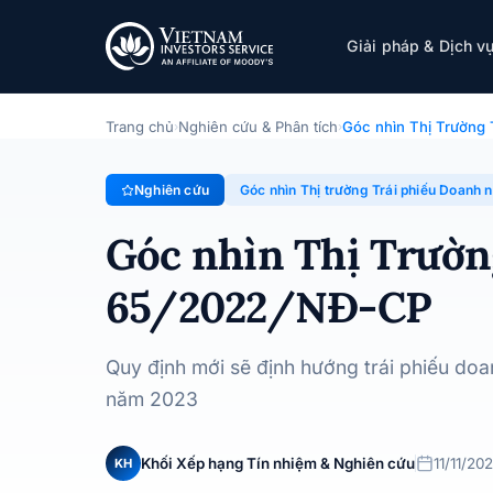
Góc nhìn Thị Trường Trái phiếu Doanh nghi
Giải pháp & Dịch v
Chuyên đề · Góc nhìn Thị trường Trái phiếu Doanh nghiệp
Trang chủ
Nghiên cứu & Phân tích
Góc nhìn Thị Trường 
›
›
Nghiên cứu
Góc nhìn Thị trường Trái phiếu Doanh 
Góc nhìn Thị Trườn
65/2022/NĐ-CP
Quy định mới sẽ định hướng trái phiếu doa
năm 2023
Khối Xếp hạng Tín nhiệm & Nghiên cứu
11/11/20
KH