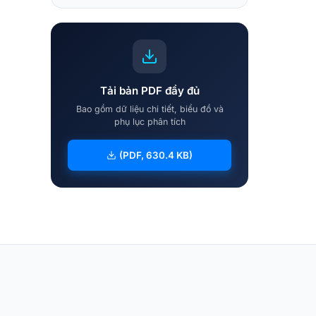
Tải bản PDF đầy đủ
Bao gồm dữ liệu chi tiết, biểu đồ và
phụ lục phân tích
(PDF, 630.4 KB)