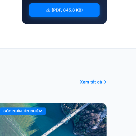
(PDF, 845.8 KB)
Xem tất cả
GÓC NHÌN TÍN NHIỆM