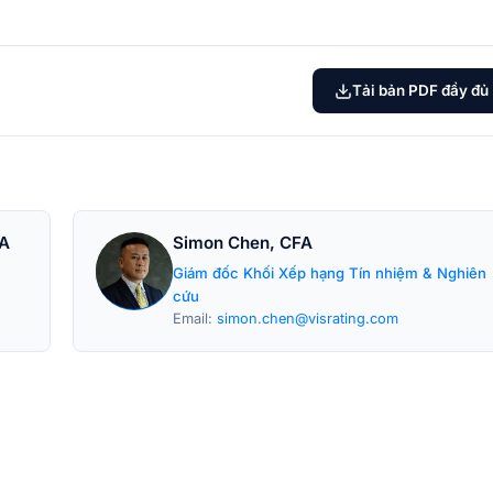
Tải bản PDF đầy đủ
CA
Simon Chen, CFA
Giám đốc Khối Xếp hạng Tín nhiệm & Nghiên
cứu
Email:
simon.chen@visrating.com