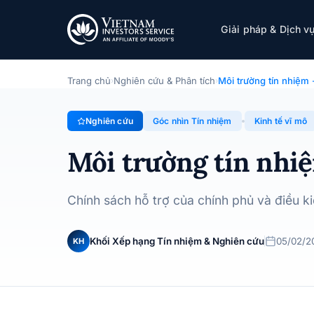
Môi trường tín nhiệm - Triển vọng 2025
Giải pháp & Dịch v
Chuyên đề · Góc nhìn Tín nhiệm · 05/02/2025
Trang chủ
Nghiên cứu & Phân tích
Môi trường tín nhiệm
›
›
Nghiên cứu
Góc nhìn Tín nhiệm
Kinh tế vĩ mô
Môi trường tín nhiệ
Chính sách hỗ trợ của chính phủ và điều k
Khối Xếp hạng Tín nhiệm & Nghiên cứu
05/02/2
KH