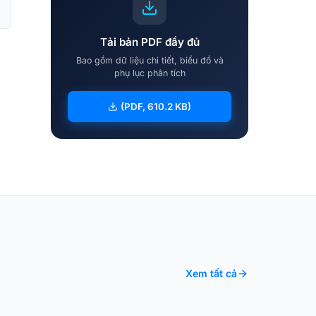
Tải bản PDF đầy đủ
Bao gồm dữ liệu chi tiết, biểu đồ và
phụ lục phân tích
(PDF, 610.2 KB)
Xem tất cả