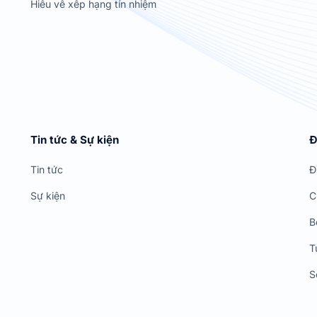
Hiểu về xếp hạng tín nhiệm
Tin tức & Sự kiện
Đ
Tin tức
Đ
Sự kiện
C
B
T
S