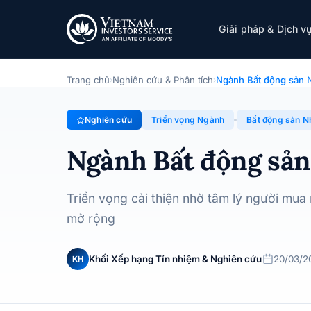
Ngành Bất động sản Nhà ở - Triển vọng 202
Giải pháp & Dịch v
Chuyên đề · Triển vọng Ngành · 20/03/2024
Trang chủ
Nghiên cứu & Phân tích
Ngành Bất động sản N
›
›
Nghiên cứu
Triển vọng Ngành
Bất động sản N
Ngành Bất động sản
Triển vọng cải thiện nhờ tâm lý người mua
mở rộng
Khối Xếp hạng Tín nhiệm & Nghiên cứu
20/03/2
KH