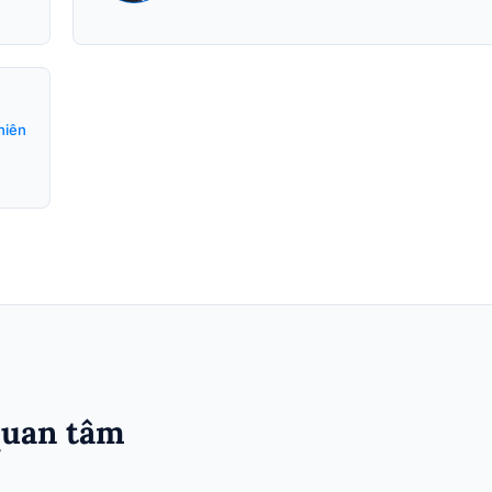
hiên
quan tâm