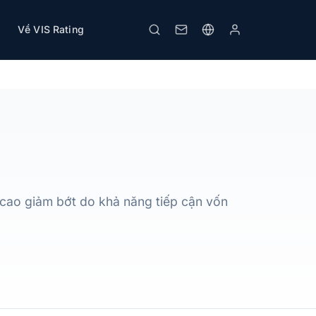
Về VIS Rating
Tải PDF
In
 cao giảm bớt do khả năng tiếp cận vốn