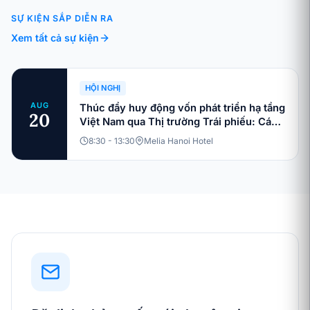
SỰ KIỆN SẮP DIỄN RA
Xem tất cả sự kiện
HỘI NGHỊ
AUG
Thúc đẩy huy động vốn phát triển hạ tầng
20
Việt Nam qua Thị trường Trái phiếu: Các
cấu trúc vốn và xu hướng đầu tư bền
8:30 - 13:30
Melia Hanoi Hotel
vững