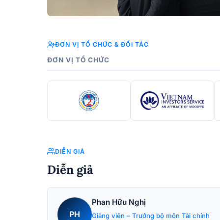
ĐƠN VỊ TỔ CHỨC & ĐỐI TÁC
ĐƠN VỊ TỔ CHỨC
DIỄN GIẢ
Diễn giả
Phan Hữu Nghị
PH
Giảng viên – Trưởng bộ môn Tài chính