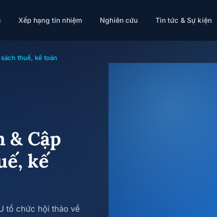
uế, kế toán
ụ
Xếp hạng tín nhiệm
Nghiên cứu
Tin tức & Sự kiện
sách thuế, kế toán
m & Cập
uế, kế
 tổ chức hội thảo về