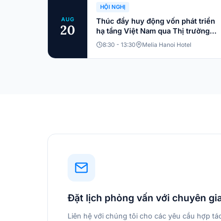
HỘI NGHỊ
AUG
Thúc đẩy huy động vốn phát triển
20
hạ tầng Việt Nam qua Thị trường
Trái phiếu: Các cấu trúc vốn và xu
8:30 - 13:30
Melia Hanoi Hotel
hướng đầu tư bền vững
Đặt lịch phỏng vấn với chuyên gi
Liên hệ với chúng tôi cho các yêu cầu hợp t