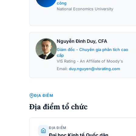
công
National Economics University
Nguyễn Đình Duy, CFA
Giám đốc - Chuyên gia phân tích cao
cấp
VIS Rating - An Affiliate of Moody's
Email:
duy.nguyen@visrating.com
ĐỊA ĐIỂM
Địa điểm tổ chức
ĐỊA ĐIỂM
Đại học Kinh tế Quốc dân