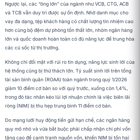
Ngược lại, các “ông lớn” của ngành như VCB, CTG, ACB
và TCB vẫn duy trì được sự ổn định. Nhờ danh mục cho
vay đa dạng, tệp khách hàng có chất lượng tín nhiệm cao
hơn cùng bộ đệm dự phòng tổn thất lớn, nhóm ngân hàng
lớn và quốc doanh hoàn toàn có đủ năng lực để trung hòa
các cú sốc từ thị trường.
Không chỉ đối mặt với rủi ro tín dụng, năng lực sinh lời của
hệ thống cũng bị thử thách lớn. Tỷ suất sinh lời trên tổng
tài sản bình quân (ROAA) toàn ngành trong quý 1/2026
giảm 10 điểm cơ bản so với quý trước, xuống còn 1,4%,
trong đó tác nhân kéo lùi lợi nhuận chính là việc biên lãi
ròng (NIM) bị thu hẹp trung bình 11 điểm cơ bản.
Do mạng lưới huy động tiền gửi hạn chế, các ngân hàng
quy mô nhỏ và vừa bắt buộc phải chấp nhận chi phí vốn
tăng cao để cạnh tranh nguồn vốn, khiến NIM bị tổn hại