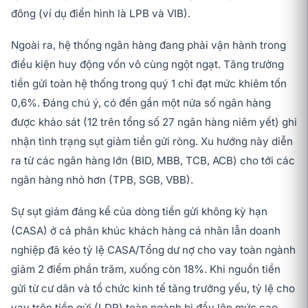
đông (ví dụ điển hình là LPB và VIB).
Ngoài ra, hệ thống ngân hàng đang phải vận hành trong
điều kiện huy động vốn vô cùng ngột ngạt. Tăng trưởng
tiền gửi toàn hệ thống trong quý 1 chỉ đạt mức khiêm tốn
0,6%. Đáng chú ý, có đến gần một nửa số ngân hàng
được khảo sát (12 trên tổng số 27 ngân hàng niêm yết) ghi
nhận tình trạng sụt giảm tiền gửi ròng. Xu hướng này diễn
ra từ các ngân hàng lớn (BID, MBB, TCB, ACB) cho tới các
ngân hàng nhỏ hơn (TPB, SGB, VBB).
Sự sụt giảm đáng kể của dòng tiền gửi không kỳ hạn
(CASA) ở cả phân khúc khách hàng cá nhân lẫn doanh
nghiệp đã kéo tỷ lệ CASA/Tổng dư nợ cho vay toàn ngành
giảm 2 điểm phần trăm, xuống còn 18%. Khi nguồn tiền
gửi từ cư dân và tổ chức kinh tế tăng trưởng yếu, tỷ lệ cho
vay trên tiền gửi (LDR) toàn ngành bị đẩy lên mức cao