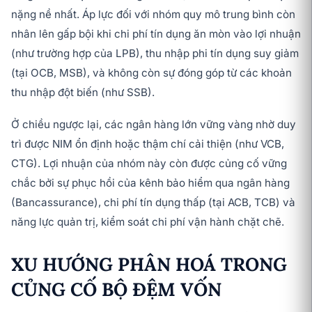
nặng nề nhất. Áp lực đối với nhóm quy mô trung bình còn
nhân lên gấp bội khi chi phí tín dụng ăn mòn vào lợi nhuận
(như trường hợp của LPB), thu nhập phi tín dụng suy giảm
(tại OCB, MSB), và không còn sự đóng góp từ các khoản
thu nhập đột biến (như SSB).
Ở chiều ngược lại, các ngân hàng lớn vững vàng nhờ duy
trì được NIM ổn định hoặc thậm chí cải thiện (như VCB,
CTG). Lợi nhuận của nhóm này còn được củng cố vững
chắc bởi sự phục hồi của kênh bảo hiểm qua ngân hàng
(Bancassurance), chi phí tín dụng thấp (tại ACB, TCB) và
năng lực quản trị, kiểm soát chi phí vận hành chặt chẽ.
XU HƯỚNG PHÂN HOÁ TRONG
CỦNG CỐ BỘ ĐỆM VỐN