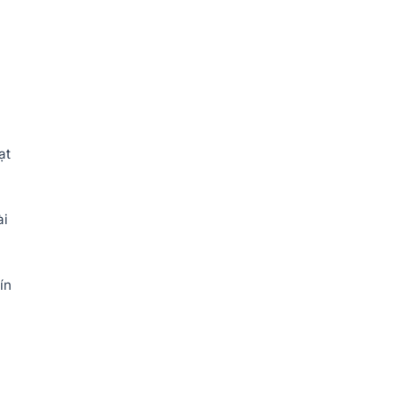
ạt
ài
ín