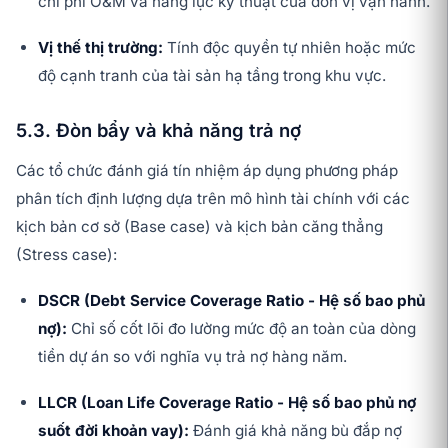
chi phí O&M và năng lực kỹ thuật của đơn vị vận hành.
Vị thế thị trường:
Tính độc quyền tự nhiên hoặc mức
độ cạnh tranh của tài sản hạ tầng trong khu vực.
5.3. Đòn bẩy và khả năng trả nợ
Các tổ chức đánh giá tín nhiệm áp dụng phương pháp
phân tích định lượng dựa trên mô hình tài chính với các
kịch bản cơ sở (Base case) và kịch bản căng thẳng
(Stress case):
DSCR (Debt Service Coverage Ratio - Hệ số bao phủ
nợ):
Chỉ số cốt lõi đo lường mức độ an toàn của dòng
tiền dự án so với nghĩa vụ trả nợ hàng năm.
LLCR (Loan Life Coverage Ratio - Hệ số bao phủ nợ
suốt đời khoản vay):
Đánh giá khả năng bù đắp nợ