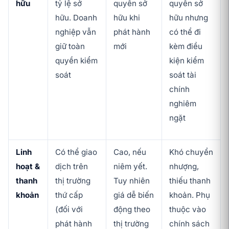
hữu
tỷ lệ sở
quyền sở
quyền sở
hữu. Doanh
hữu khi
hữu nhưng
nghiệp vẫn
phát hành
có thể đi
giữ toàn
mới
kèm điều
quyền kiểm
kiện kiểm
soát
soát tài
chính
nghiêm
ngặt
Linh
Có thể giao
Cao, nếu
Khó chuyển
hoạt &
dịch trên
niêm yết.
nhượng,
thanh
thị trường
Tuy nhiên
thiếu thanh
khoản
thứ cấp
giá dễ biến
khoản. Phụ
(đối với
động theo
thuộc vào
phát hành
thị trường
chính sách