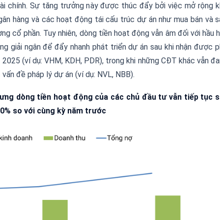
à
i ch
í
nh. S
ự
t
ă
ng tr
ưở
ng n
à
y
đượ
c th
ú
c
đẩ
y b
ở
i vi
ệ
c m
ở
r
ộ
ng k
g
â
n h
à
ng v
à
c
á
c ho
ạ
t
độ
ng t
á
i c
ấ
u tr
ú
c d
ự
á
n nh
ư
mua b
á
n v
à
s
ợ
ng c
ổ
ph
ầ
n. Tuy nhi
ê
n, d
ò
ng ti
ề
n ho
ạ
t
độ
ng v
ẫ
n
â
m
đố
i v
ớ
i h
ầ
u 
ng gi
ả
i ng
â
n
để
đẩ
y nhanh phát triển dự án sau khi nhận được 
ăm 2025 (ví dụ: VHM, KDH, PDR), trong khi những CĐT khác vẫn đ
c vấn đề pháp lý dự án (ví dụ: NVL, NBB).
hưng dòng tiền hoạt động của các chủ đầu tư vẫn tiếp tục 
20% so với cùng kỳ năm trước