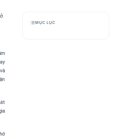
 ở
MỤC LỤC
ă
m
vay
v
à
ậ
n
h
á
t
ia
h
ờ