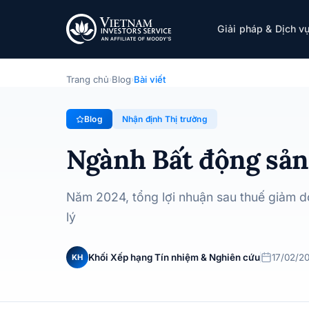
Ngành Bất động sản Nhà ở | Góc nhìn tín nh
Giải pháp & Dịch v
Nhận định Thị trường
· 17/02/2025
Trang chủ
Blog
Bài viết
›
›
Blog
Nhận định Thị trường
Ngành Bất động sản
Năm 2024, tổng lợi nhuận sau thuế giảm do
lý
Khối Xếp hạng Tín nhiệm & Nghiên cứu
17/02/2
KH