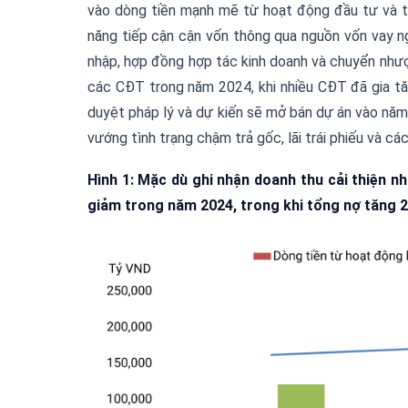
v
à
o d
ò
ng ti
ề
n m
ạ
nh m
ẽ
t
ừ
ho
ạ
t
độ
ng
đầ
u t
ư
v
à
t
n
ă
ng ti
ế
p c
ậ
n c
ậ
n v
ố
n th
ô
ng qua ngu
ồ
n v
ố
n vay n
nh
ậ
p, h
ợ
p
đồ
ng h
ợ
p t
á
c kinh doanh v
à
chuy
ể
n nh
ư
c
á
c C
Đ
T trong n
ă
m 2024, khi nhi
ề
u C
Đ
T
đã
gia t
ă
duyệt pháp lý và dự kiến ​​sẽ mở bán dự án vào n
vướng tình trạng chậm trả gốc, lãi trái phiếu và cá
Hình 1: Mặc dù ghi nhận doanh thu cải thiện n
giảm trong năm 2024, trong khi tổng nợ tăng 