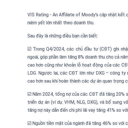
VIS Rating -
An Affiliate of
Moody's cập nhật kết q
niêm yết lớn nhất theo doanh thu.
Sau đây là những điều bạn cần biết:
Trong Q4/2024, c
á
c ch
ủ
đầ
u t
ư
(C
Đ
T) ghi nh
ậ
☑️
ngo
á
i, g
ó
p ph
ầ
n l
à
m t
ă
ng 8% doanh thu cho c
ả
n
ă
m
cao h
ơ
n c
ũ
ng nh
ư
kho
ả
n l
ỗ
ho
ạ
t
độ
ng c
ủ
a c
á
c C
Đ
LDG. Ng
ượ
c l
ạ
i, c
á
c C
Đ
T l
ớ
n nh
ư
DXG
–
c
ô
ng ty
cao h
ơ
n sau khi ho
à
n th
à
nh c
á
c d
ự
á
n quan tr
ọ
ng c
N
ă
m 2024, t
ổ
ng n
ợ
c
ủ
a c
á
c C
Đ
T
đã
t
ă
ng 20% s
☑️
tri
ể
n d
ự
á
n (v
í
d
ụ
: VHM, NLG, DXG), v
à
b
ổ
sung v
t
ă
ng n
ợ
n
à
y d
ẫ
n
đế
n chi ph
í
l
ã
i vay t
ă
ng 41% so v
ớ
Ngu
ồ
n ti
ề
n m
ặ
t c
ủ
a ng
à
nh
đã
t
ă
ng 46% so v
ớ
i c
☑️