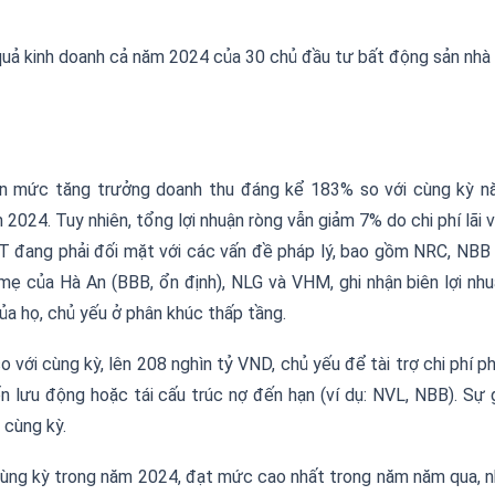
uả kinh doanh cả năm 2024 của 30 chủ đầu tư bất động sản nhà
n m
ứ
c t
ă
ng tr
ưở
ng doanh thu
đá
ng k
ể
183% so v
ớ
i c
ù
ng k
ỳ
n
 2024. Tuy nhi
ê
n, t
ổ
ng l
ợ
i nhu
ậ
n r
ò
ng v
ẫ
n gi
ả
m 7% do chi ph
í
l
ã
i 
T
đ
ang ph
ả
i
đố
i m
ặ
t v
ớ
i c
á
c v
ấ
n
đề
ph
á
p l
ý
, bao g
ồ
m NRC, NBB 
 m
ẹ
c
ủ
a H
à
An (BBB,
ổ
n
đị
nh), NLG v
à
VHM, ghi nh
ậ
n bi
ê
n l
ợ
i nhu
ủ
a h
ọ
, ch
ủ
y
ế
u
ở
phân khúc thấp tầng.
o v
ớ
i c
ù
ng k
ỳ
, l
ê
n 208 ngh
ì
n t
ỷ
VND, ch
ủ
y
ế
u
để
t
à
i tr
ợ
chi ph
í
p
ố
n l
ư
u
độ
ng ho
ặ
c t
á
i c
ấ
u tr
ú
c n
ợ
đế
n h
ạ
n (v
í
d
ụ
: NVL, NBB). S
ự
g
i c
ù
ng k
ỳ
.
ù
ng k
ỳ
trong n
ă
m 2024,
đạ
t m
ứ
c cao nh
ấ
t trong n
ă
m n
ă
m qua, n