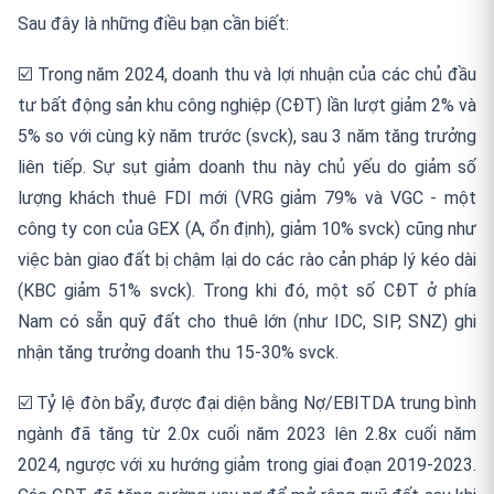
Sau đây là những điều bạn cần biết:
☑️ Trong năm 2024, doanh thu và lợi nhuận của các chủ đầu
tư bất động sản khu công nghiệp (CĐT) lần lượt giảm 2% và
5% so với cùng kỳ năm trước (svck), sau 3 năm tăng trưởng
liên tiếp. Sự sụt giảm doanh thu này chủ yếu do giảm số
lượng khách thuê FDI mới (VRG giảm 79% và VGC - một
công ty con của GEX (A, ổn định), giảm 10% svck) cũng như
việc bàn giao đất bị chậm lại do các rào cản pháp lý kéo dài
(KBC giảm 51% svck). Trong khi đó, một số CĐT ở phía
Nam có sẵn quỹ đất cho thuê lớn (như IDC, SIP, SNZ) ghi
nhận tăng trưởng doanh thu 15-30% svck.
☑️ Tỷ lệ đòn bẩy, được đại diện bằng Nợ/EBITDA trung bình
ngành đã tăng từ 2.0x cuối năm 2023 lên 2.8x cuối năm
2024, ngược với xu hướng giảm trong giai đoạn 2019-2023.