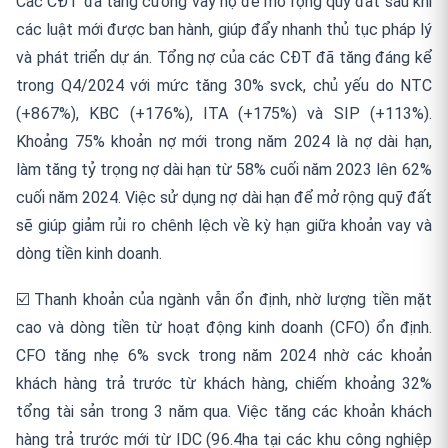
Các CĐT đã tăng cường vay nợ để mở rộng quỹ đất sau khi
các luật mới được ban hành, giúp đẩy nhanh thủ tục pháp lý
và phát triển dự án. Tổng nợ của các CĐT đã tăng đáng kể
trong Q4/2024 với mức tăng 30% svck, chủ yếu do NTC
(+867%), KBC (+176%), ITA (+175%) và SIP (+113%).
Khoảng 75% khoản nợ mới trong năm 2024 là nợ dài hạn,
làm tăng tỷ trọng nợ dài hạn từ 58% cuối năm 2023 lên 62%
cuối năm 2024. Việc sử dụng nợ dài hạn để mở rộng quỹ đất
sẽ giúp giảm rủi ro chênh lệch về kỳ hạn giữa khoản vay và
dòng tiền kinh doanh.
☑️ Thanh khoản của ngành vẫn ổn định, nhờ lượng tiền mặt
cao và dòng tiền từ hoạt động kinh doanh (CFO) ổn định.
CFO tăng nhẹ 6% svck trong năm 2024 nhờ các khoản
khách hàng trả trước từ khách hàng, chiếm khoảng 32%
tổng tài sản trong 3 năm qua. Việc tăng các khoản khách
hàng trả trước mới từ IDC (96.4ha tại các khu công nghiệp