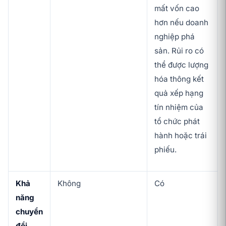
mất vốn cao
hơn nếu doanh
nghiệp phá
sản. Rủi ro có
thể được lượng
hóa thông kết
quả xếp hạng
tín nhiệm của
tổ chức phát
hành hoặc trái
phiếu.
Khả
Không
Có
năng
chuyển
đổi