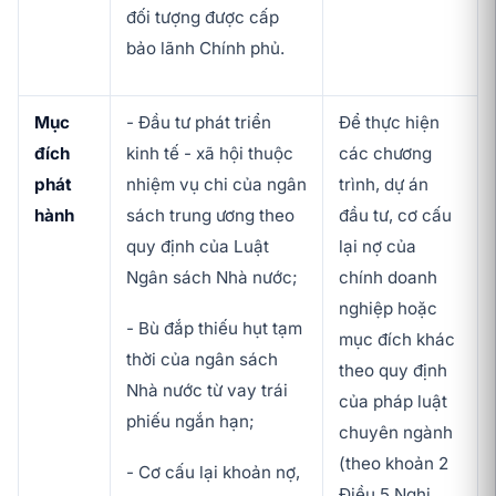
đối tượng được cấp
bảo lãnh Chính phủ.
Mục
- Đầu tư phát triển
Để thực hiện
đích
kinh tế - xã hội thuộc
các chương
phát
nhiệm vụ chi của ngân
trình, dự án
hành
sách trung ương theo
đầu tư, cơ cấu
quy định của Luật
lại nợ của
Ngân sách Nhà nước;
chính doanh
nghiệp hoặc
- Bù đắp thiếu hụt tạm
mục đích khác
thời của ngân sách
theo quy định
Nhà nước từ vay trái
của pháp luật
phiếu ngắn hạn;
chuyên ngành
(theo khoản 2
- Cơ cấu lại khoản nợ,
Điều 5 Nghị