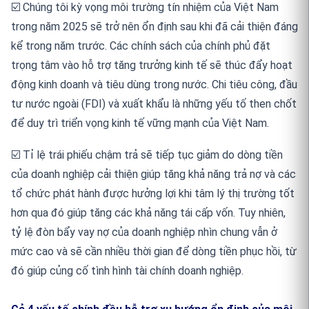
☑️
Ch
ú
ng t
ô
i k
ỳ
v
ọ
ng m
ô
i tr
ườ
ng t
í
n nhi
ệ
m c
ủ
a Vi
ệ
t Nam
trong n
ă
m 2025 s
ẽ
tr
ở
n
ê
n
ổ
n
đị
nh sau khi
đã
c
ả
i thi
ệ
n
đá
ng
k
ể
trong n
ă
m tr
ướ
c. C
á
c ch
í
nh s
á
ch c
ủ
a ch
í
nh ph
ủ
đặ
t
tr
ọ
ng t
â
m v
à
o h
ỗ
tr
ợ
t
ă
ng tr
ưở
ng kinh t
ế
s
ẽ
th
ú
c
đẩ
y ho
ạ
t
độ
ng kinh doanh v
à
ti
ê
u d
ù
ng trong n
ướ
c. Chi ti
ê
u c
ô
ng,
đầ
u
t
ư
n
ướ
c ngo
à
i (FDI) v
à
xu
ấ
t kh
ẩ
u l
à
nh
ữ
ng y
ế
u t
ố
then ch
ố
t
để
duy tr
ì
tri
ể
n v
ọ
ng kinh t
ế
v
ữ
ng m
ạ
nh c
ủ
a Vi
ệ
t Nam.
☑️
T
ỉ
l
ệ
tr
á
i phi
ế
u ch
ậ
m tr
ả
s
ẽ
ti
ế
p t
ụ
c gi
ả
m do d
ò
ng ti
ề
n
c
ủ
a doanh nghi
ệ
p c
ả
i thi
ệ
n gi
ú
p t
ă
ng kh
ả
n
ă
ng tr
ả
n
ợ
v
à
c
á
c
t
ổ
ch
ứ
c ph
á
t h
à
nh
đượ
c h
ưở
ng l
ợ
i khi t
â
m l
ý
th
ị
tr
ườ
ng t
ố
t
h
ơ
n qua
đó
gi
ú
p t
ă
ng c
á
c kh
ả
n
ă
ng t
á
i c
ấ
p v
ố
n. Tuy nhi
ê
n,
t
ỷ
l
ệ
đò
n b
ẩ
y vay n
ợ
c
ủ
a doanh nghi
ệ
p nh
ì
n chung v
ẫ
n
ở
m
ứ
c cao v
à
s
ẽ
c
ầ
n nhi
ề
u th
ờ
i gian
để
d
ò
ng ti
ề
n ph
ụ
c h
ồ
i, t
ừ
đó
gi
ú
p c
ủ
ng c
ố
t
ì
nh h
ì
nh t
à
i ch
í
nh doanh nghi
ệ
p.