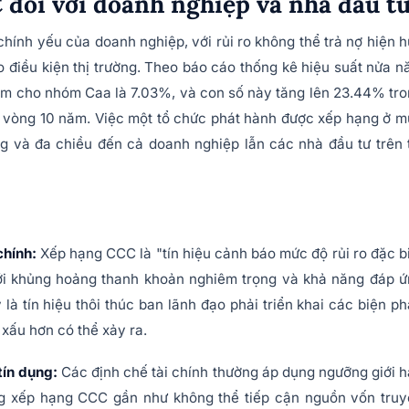
 đối với doanh nghiệp và nhà đầu t
chính yếu của doanh nghiệp, với rủi ro không thể trả nợ hiện 
 điều kiện thị trường. Theo báo cáo thống kê hiệu suất nửa 
năm cho nhóm Caa là 7.03%, và con số này tăng lên 23.44% tr
 vòng 10 năm. Việc một tổ chức phát hành được xếp hạng ở 
g và đa chiều đến cả doanh nghiệp lẫn các nhà đầu tư trên 
chính:
Xếp hạng CCC là "tín hiệu cảnh báo mức độ rủi ro đặc b
ới khủng hoảng thanh khoản nghiêm trọng và khả năng đáp 
là tín hiệu thôi thúc ban lãnh đạo phải triển khai các biện p
 xấu hơn có thể xảy ra.
tín dụng:
Các định chế tài chính thường áp dụng ngưỡng giới 
ng xếp hạng CCC gần như không thể tiếp cận nguồn vốn tru