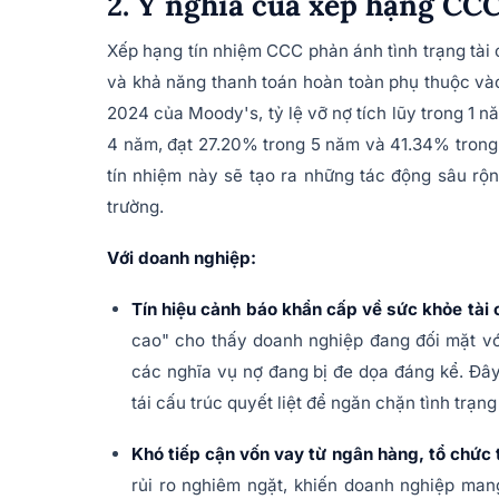
2. Ý nghĩa của xếp hạng CCC
Xếp hạng tín nhiệm CCC phản ánh tình trạng tài 
và khả năng thanh toán hoàn toàn phụ thuộc vào
2024 của Moody's, tỷ lệ vỡ nợ tích lũy trong 1 
4 năm, đạt 27.20% trong 5 năm và 41.34% trong
tín nhiệm này sẽ tạo ra những tác động sâu rộn
trường.
Với doanh nghiệp:
Tín hiệu cảnh báo khẩn cấp về sức khỏe tài 
cao" cho thấy doanh nghiệp đang đối mặt v
các nghĩa vụ nợ đang bị đe dọa đáng kể. Đây 
tái cấu trúc quyết liệt để ngăn chặn tình trạng
Khó tiếp cận vốn vay từ ngân hàng, tổ chức 
rủi ro nghiêm ngặt, khiến doanh nghiệp ma