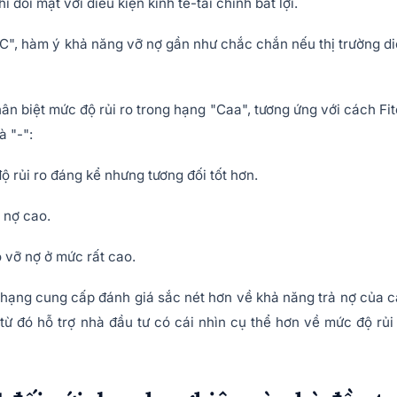
i đối mặt với điều kiện kinh tế-tài chính bất lợi.
CC", hàm ý khả năng vỡ nợ gần như chắc chắn nếu thị trường d
ân biệt mức độ rủi ro trong hạng "Caa", tương ứng với cách Fi
à "-":
 rủi ro đáng kể nhưng tương đối tốt hơn.
 nợ cao.
 vỡ nợ ở mức rất cao.
p hạng cung cấp đánh giá sắc nét hơn về khả năng trả nợ của 
từ đó hỗ trợ nhà đầu tư có cái nhìn cụ thể hơn về mức độ rủi