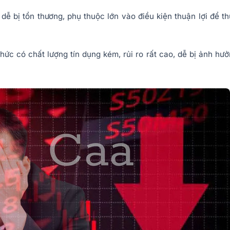
 dễ bị tổn thương, phụ thuộc lớn vào điều kiện thuận lợi để t
ức có chất lượng tín dụng kém, rủi ro rất cao, dễ bị ảnh hư