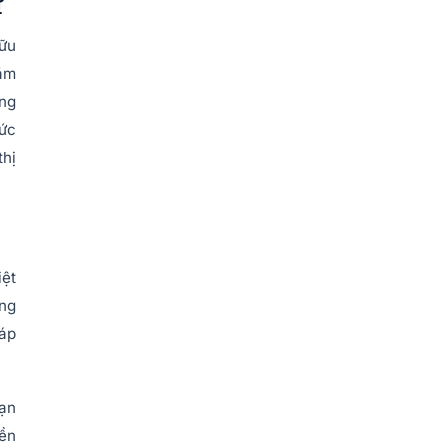
ư
hữu
năm
ong
mức
thị
iệt
ứng
háp
hạn
yền