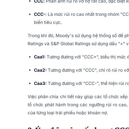
CCC
: Phản ánh rủi ro vỡ nợ rất cao, đặc biệt kh
CCC-
: Là mức rủi ro cao nhất trong nhóm "C
biến tiêu cực.
Trong khi đó, Moody's sử dụng hệ thống số để ph
Ratings và S&P Global Ratings sử dụng dấu "+" v
Caa1:
Tương đương với "CCC+", biểu thị mức độ
Caa2:
Tương đương với "CCC", chỉ rõ rủi ro vỡ
Caa3:
Tương đương với "CCC-", thể hiện rủi ro
Việc phân chia chi tiết này giúp các tổ chức xế
tổ chức phát hành trong các ngưỡng rủi ro cao, 
của từng loại trái phiếu hoặc khoản nợ.