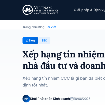
Xếp hạng tín nhiệm CCC là gì? Rủi ro và cơ h
Giải pháp & Dịch v
SEO
· 18/06/2025
Trang chủ
Blog
Bài viết
›
›
Blog
SEO
Xếp hạng tín nhiệm 
nhà đầu tư và doan
Xếp hạng tín nhiệm CCC là gì bạn đã biết 
định tốt nhất.
Khối Phát triển Kinh doanh
18/06/2025
KH