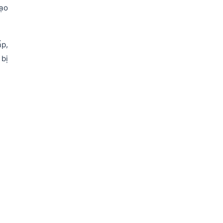
tạo
p,
 bị