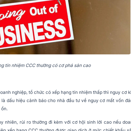
g tín nhiệm CCC thường có cơ phá sản cao
oanh nghiệp, tổ chức có xếp hạng tín nhiệm thấp thì nguy cơ 
ây là dấu hiệu cảnh báo cho nhà đầu tư về nguy cơ mất vốn đ
 ổn.
y nhiên, rủi ro thường đi kèm với cơ hội sinh lời cao nếu do
hiệp xếp hạng CCC thường được giao dịch ở mức chiết khấu s