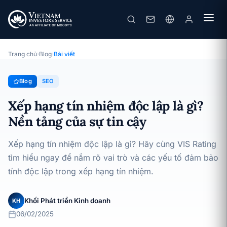
Xếp hạng tín nhiệm độc lập là gì? Nền tảng của sự tin cậy
· 06/02/2025
SEO
Trang chủ
›
Blog
›
Bài viết
Blog
SEO
Xếp hạng tín nhiệm độc lập là gì?
Nền tảng của sự tin cậy
Xếp hạng tín nhiệm độc lập là gì? Hãy cùng VIS Rating
tìm hiểu ngay để nắm rõ vai trò và các yếu tố đảm bảo
tính độc lập trong xếp hạng tín nhiệm.
Khối Phát triển Kinh doanh
KH
06/02/2025