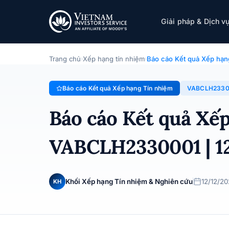
VietABank
Giải pháp & Dịch v
Báo cáo Kết quả Xếp hạng Tín nhiệm · Ngân hàng TMCP V
Trang chủ
Xếp hạng tín nhiệm
Báo cáo Kết quả Xếp hạn
›
›
Báo cáo Kết quả Xếp hạng Tín nhiệm
VABCLH2330
Báo cáo Kết quả Xế
VABCLH2330001 | 1
Khối Xếp hạng Tín nhiệm & Nghiên cứu
12/12/2
KH