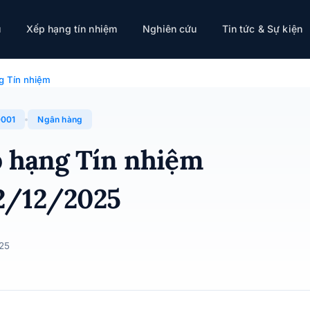
ụ
Xếp hạng tín nhiệm
Nghiên cứu
Tin tức & Sự kiện
iệt Á · 12/12/2025
g Tín nhiệm
001
Ngân hàng
p hạng Tín nhiệm
2/12/2025
025