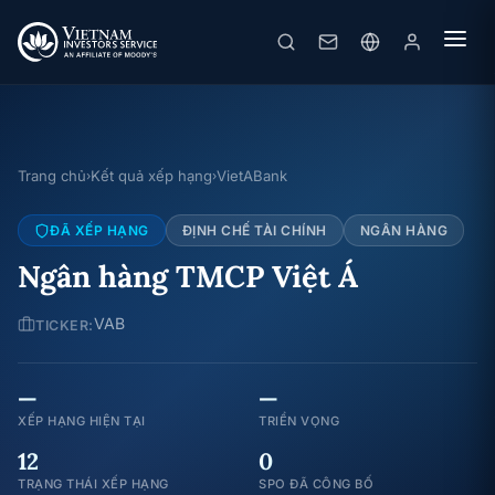
Trang chủ
Kết quả xếp hạng
VietABank
›
›
ĐÃ XẾP HẠNG
ĐỊNH CHẾ TÀI CHÍNH
NGÂN HÀNG
Ngân hàng TMCP Việt Á
VAB
TICKER:
—
—
XẾP HẠNG HIỆN TẠI
TRIỂN VỌNG
12
0
TRẠNG THÁI XẾP HẠNG
SPO ĐÃ CÔNG BỐ