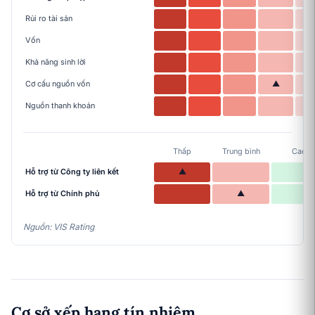
Rủi ro tài sản
Vốn
Khả năng sinh lời
Cơ cấu nguồn vốn
▲
Nguồn thanh khoản
Thấp
Trung bình
Cao
Hỗ trợ từ Công ty liên kết
▲
Hỗ trợ từ Chính phủ
▲
Nguồn: VIS Rating
Cơ sở xếp hạng tín nhiệm