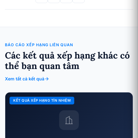
BÁO CÁO XẾP HẠNG LIÊN QUAN
Các kết quả xếp hạng khác có
thể bạn quan tâm
Xem tất cả kết quả
KẾT QUẢ XẾP HẠNG TÍN NHIỆM