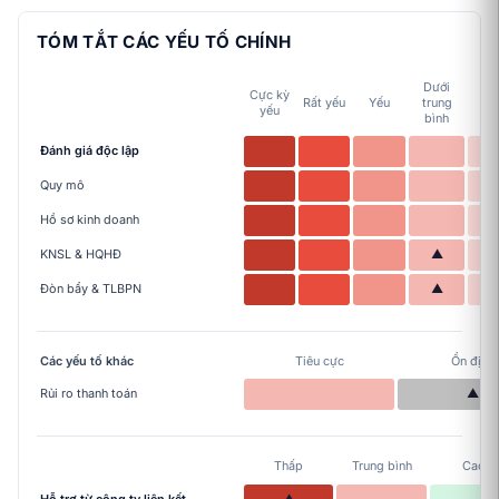
TÓM TẮT CÁC YẾU TỐ CHÍNH
Dưới
Cực kỳ
Tr
Rất yếu
Yếu
trung
yếu
bì
bình
Đánh giá độc lập
Quy mô
Hồ sơ kinh doanh
KNSL & HQHĐ
▲
Đòn bẩy & TLBPN
▲
Các yếu tố khác
Tiêu cực
Ổn định
Rủi ro thanh toán
▲
Thấp
Trung bình
Cao