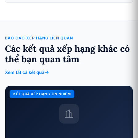
BÁO CÁO XẾP HẠNG LIÊN QUAN
Các kết quả xếp hạng khác có
thể bạn quan tâm
Xem tất cả kết quả
KẾT QUẢ XẾP HẠNG TÍN NHIỆM