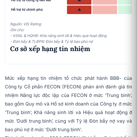
Hỗ trợ từ công ty liên kết
▲
Hỗ trợ từ chính phủ
▲
Nguồn: VIS Rating
Ghi chú:
- KSNL & HQHĐ: Khả năng sinh lời & Hiệu quả hoạt động
- Đòn bẩy & TLBPN: Đòn bẩy & Tỷ lệ bao phủ nợ
Cơ sở xếp hạng tín nhiệm
Mức xếp hạng tín nhiệm tổ chức phát hành BBB- của
Công ty Cổ phần FECON (FECON) phản ánh đánh giá tín
nhiệm Năng lực độc lập của FECON ở mức ‘Trung bình’,
bao gồm Quy mô và Hồ sơ kinh doanh của Công ty ở mức
‘Trung bình’, Khả năng sinh lời và Hiệu quả hoạt động ở
mức ‘Dưới trung bình’, cùng với Tỷ lệ Đòn bẩy nợ vay và
bao phủ nợ ở mức ‘Dưới trung bình’.