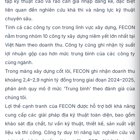
tạp kỹ thuật cao và rào cản gia nhập đáng kể, đặc biệt
liên quan đến nghiên cứu khả thi và năng lực kỹ thuật
chuyên sâu.
Tính cả các công ty con trong lĩnh vực xây dựng, FECON
nằm trong nhóm 10 công ty xây dựng niêm yết lớn nhất tại
Việt Nam theo doanh thu. Công ty cũng ghi nhận tỷ suất
lợi nhuận gộp cao hơn mức trung bình của các công ty
cùng ngành.
Trong mảng xây dựng cốt lõi, FECON ghi nhận doanh thu
khoảng 2,4–2,9 nghìn tỷ đồng trong giai đoạn 2024–2025,
phản ánh quy mô ở mức ‘Trung bình’ theo đánh giá của
chúng tôi.
Lợi thế cạnh tranh của FECON được hỗ trợ bởi khả năng
cung cấp các giải pháp địa kỹ thuật toàn diện, bao gồm
khảo sát địa chất, tư vấn kỹ thuật, thiết kế, sản xuất vật
liệu và thi công. Công ty duy trì năng lực nghiên cứu và