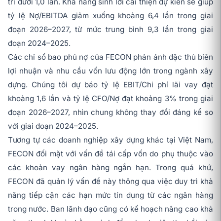
trì dưới 1,0 lần. Khả năng sinh lời cải thiện dự kiến sẽ giúp
tỷ lệ Nợ/EBITDA giảm xuống khoảng 6,4 lần trong giai
đoạn 2026–2027, từ mức trung bình 9,3 lần trong giai
đoạn 2024–2025.
Các chỉ số bao phủ nợ của FECON phản ánh đặc thù biên
lợi nhuận và nhu cầu vốn lưu động lớn trong ngành xây
dựng. Chúng tôi dự báo tỷ lệ EBIT/Chi phí lãi vay đạt
khoảng 1,6 lần và tỷ lệ CFO/Nợ đạt khoảng 3% trong giai
đoạn 2026–2027, nhìn chung không thay đổi đáng kể so
với giai đoạn 2024–2025.
Tương tự các doanh nghiệp xây dựng khác tại Việt Nam,
FECON đối mặt với vấn đề tái cấp vốn do phụ thuộc vào
các khoản vay ngân hàng ngắn hạn. Trong quá khứ,
FECON đã quản lý vấn đề này thông qua việc duy trì khả
năng tiếp cận các hạn mức tín dụng từ các ngân hàng
trong nước. Ban lãnh đạo cũng có kế hoạch nâng cao khả