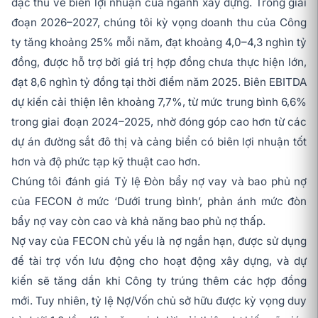
đặc thù về biên lợi nhuận của ngành xây dựng. Trong giai
đoạn 2026–2027, chúng tôi kỳ vọng doanh thu của Công
ty tăng khoảng 25% mỗi năm, đạt khoảng 4,0–4,3 nghìn tỷ
đồng, được hỗ trợ bởi giá trị hợp đồng chưa thực hiện lớn,
đạt 8,6 nghìn tỷ đồng tại thời điểm năm 2025. Biên EBITDA
dự kiến cải thiện lên khoảng 7,7%, từ mức trung bình 6,6%
trong giai đoạn 2024–2025, nhờ đóng góp cao hơn từ các
dự án đường sắt đô thị và cảng biển có biên lợi nhuận tốt
hơn và độ phức tạp kỹ thuật cao hơn.
Chúng tôi đánh giá Tỷ lệ Đòn bẩy nợ vay và bao phủ nợ
của FECON ở mức ‘Dưới trung bình’, phản ánh mức đòn
bẩy nợ vay còn cao và khả năng bao phủ nợ thấp.
Nợ vay của FECON chủ yếu là nợ ngắn hạn, được sử dụng
để tài trợ vốn lưu động cho hoạt động xây dựng, và dự
kiến sẽ tăng dần khi Công ty trúng thêm các hợp đồng
mới. Tuy nhiên, tỷ lệ Nợ/Vốn chủ sở hữu được kỳ vọng duy