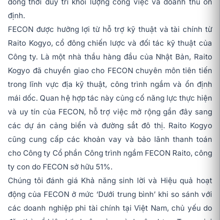
đồng thời duy trì khối lượng công việc và doanh thu ổn
định.
FECON được hưởng lợi từ hỗ trợ kỹ thuật và tài chính từ
Raito Kogyo, cổ đông chiến lược và đối tác kỹ thuật của
Công ty. Là một nhà thầu hàng đầu của Nhật Bản, Raito
Kogyo đã chuyển giao cho FECON chuyên môn tiên tiến
trong lĩnh vực địa kỹ thuật, công trình ngầm và ổn định
mái dốc. Quan hệ hợp tác này củng cố năng lực thực hiện
và uy tín của FECON, hỗ trợ việc mở rộng gần đây sang
các dự án cảng biển và đường sắt đô thị. Raito Kogyo
cũng cung cấp các khoản vay và bảo lãnh thanh toán
cho Công ty Cổ phần Công trình ngầm FECON Raito, công
ty con do FECON sở hữu 51%.
Chúng tôi đánh giá Khả năng sinh lời và Hiệu quả hoạt
động của FECON ở mức ‘Dưới trung bình’ khi so sánh với
các doanh nghiệp phi tài chính tại Việt Nam, chủ yếu do