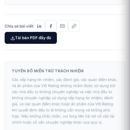
Chia sẻ bài viết
Tải bản PDF đầy đủ
TUYÊN BỐ MIỄN TRỪ TRÁCH NHIỆM
Các xếp hạng tín nhiệm, các đánh giá, các quan điểm khác,
và ấn phẩm của VIS Rating không nhằm được sử dụng bởi
các nhà đầu tư không chuyên nghiệp và việc nhà đầu tư
không chuyên nghiệp sử dụng xếp hạng tín nhiệm, đánh
giá, và các quan điểm khác hoặc ấn phẩm của VIS Rating
khi quyết định đầu tư là không cẩn trọng và không phù
hợp. Nếu không chắc chắn, vui lòng liên hệ với cố vấn tài
chính hoặc cố vấn chuyên nghiệp khác của quý vị.