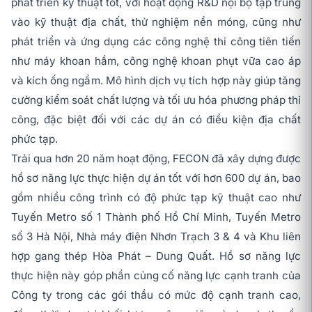
phát triển kỹ thuật tốt, với hoạt động R&D nội bộ tập trung
vào kỹ thuật địa chất, thử nghiệm nền móng, cũng như
phát triển và ứng dụng các công nghệ thi công tiên tiến
như máy khoan hầm, công nghệ khoan phụt vữa cao áp
và kích ống ngầm. Mô hình dịch vụ tích hợp này giúp tăng
cường kiểm soát chất lượng và tối ưu hóa phương pháp thi
công, đặc biệt đối với các dự án có điều kiện địa chất
phức tạp.
Trải qua hơn 20 năm hoạt động, FECON đã xây dựng được
hồ sơ năng lực thực hiện dự án tốt với hơn 600 dự án, bao
gồm nhiều công trình có độ phức tạp kỹ thuật cao như
Tuyến Metro số 1 Thành phố Hồ Chí Minh, Tuyến Metro
số 3 Hà Nội, Nhà máy điện Nhơn Trạch 3 & 4 và Khu liên
hợp gang thép Hòa Phát – Dung Quất. Hồ sơ năng lực
thực hiện này góp phần củng cố năng lực cạnh tranh của
Công ty trong các gói thầu có mức độ cạnh tranh cao,