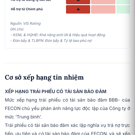
Hỗ trợ từ Chính phủ
▲
Nguồn: VIS Rating
Ghi chú:
- KSNL & HQHĐ: Khả năng sinh lời & Hiệu quả hoạt động
- Đòn bẩy & TLBPN: Đòn bẩy & Tỷ lệ bao phủ nợ
Cơ sở xếp hạng tín nhiệm
XẾP HẠNG TRÁI PHIẾU CÓ TÀI SẢN BẢO ĐẢM
Mức xếp hạng trái phiếu có tài sản bảo đảm BBB- của
FECON chủ yếu phản ánh năng lực độc lập của Công ty ở
mức ‘Trung bình’.
Trái phiếu có tài sản bảo đảm xác lập nghĩa vụ trả nợ trực
tiếp, ưu tiên và có tài sản bảo đảm của FECON, và sẽ xếp