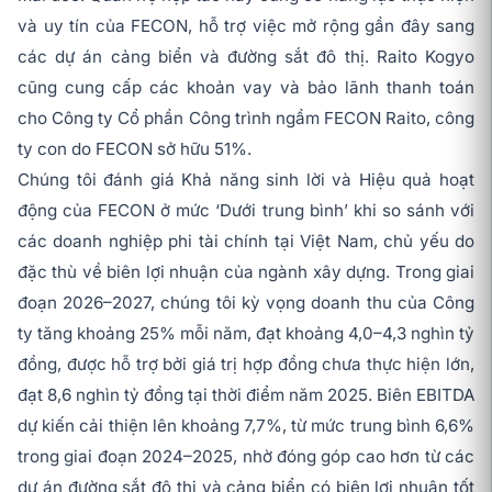
và uy tín của FECON, hỗ trợ việc mở rộng gần đây sang
các dự án cảng biển và đường sắt đô thị. Raito Kogyo
cũng cung cấp các khoản vay và bảo lãnh thanh toán
cho Công ty Cổ phần Công trình ngầm FECON Raito, công
ty con do FECON sở hữu 51%.
Chúng tôi đánh giá Khả năng sinh lời và Hiệu quả hoạt
động của FECON ở mức ‘Dưới trung bình’ khi so sánh với
các doanh nghiệp phi tài chính tại Việt Nam, chủ yếu do
đặc thù về biên lợi nhuận của ngành xây dựng. Trong giai
đoạn 2026–2027, chúng tôi kỳ vọng doanh thu của Công
ty tăng khoảng 25% mỗi năm, đạt khoảng 4,0–4,3 nghìn tỷ
đồng, được hỗ trợ bởi giá trị hợp đồng chưa thực hiện lớn,
đạt 8,6 nghìn tỷ đồng tại thời điểm năm 2025. Biên EBITDA
dự kiến cải thiện lên khoảng 7,7%, từ mức trung bình 6,6%
trong giai đoạn 2024–2025, nhờ đóng góp cao hơn từ các
dự án đường sắt đô thị và cảng biển có biên lợi nhuận tốt