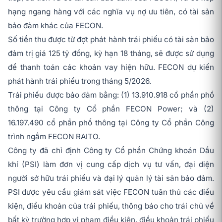
hạng ngang hàng với các nghĩa vụ nợ ưu tiên, có tài sản
bảo đảm khác của FECON.
Số tiền thu được từ đợt phát hành trái phiếu có tài sản bảo
đảm trị giá 125 tỷ đồng, kỳ hạn 18 tháng, sẽ được sử dụng
để thanh toán các khoản vay hiện hữu. FECON dự kiến
phát hành trái phiếu trong tháng 5/2026.
Trái phiếu được bảo đảm bằng: (1) 13.910.918 cổ phần phổ
thông tại Công ty Cổ phần FECON Power; và (2)
16.197.490 cổ phần phổ thông tại Công ty Cổ phần Công
trình ngầm FECON RAITO.
Công ty đã chỉ định Công ty Cổ phần Chứng khoán Dầu
khí (PSI) làm đơn vị cung cấp dịch vụ tư vấn, đại diện
người sở hữu trái phiếu và đại lý quản lý tài sản bảo đảm.
PSI được yêu cầu giám sát việc FECON tuân thủ các điều
kiện, điều khoản của trái phiếu, thông báo cho trái chủ về
bất kỳ trường hợp vi phạm điều kiện, điều khoản trái phiếu