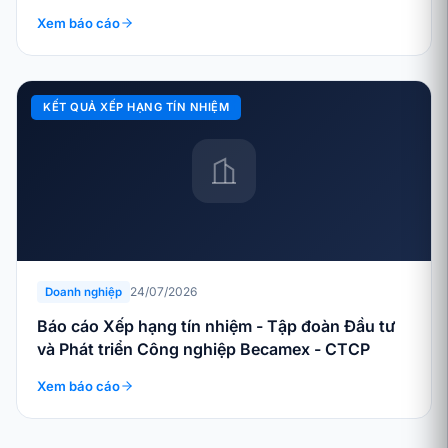
Xem báo cáo
KẾT QUẢ XẾP HẠNG TÍN NHIỆM
24/07/2026
Doanh nghiệp
Báo cáo Xếp hạng tín nhiệm - Tập đoàn Đầu tư
và Phát triển Công nghiệp Becamex - CTCP
Xem báo cáo