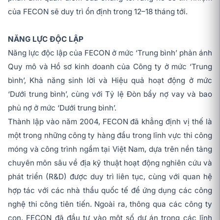
của FECON sẽ duy trì ổn định trong 12–18 tháng tới.
NĂNG LỰC ĐỘC LẬP
Năng lực độc lập của FECON ở mức ‘Trung bình’ phản ánh
Quy mô và Hồ sơ kinh doanh của Công ty ở mức ‘Trung
bình’, Khả năng sinh lời và Hiệu quả hoạt động ở mức
‘Dưới trung bình’, cùng với Tỷ lệ Đòn bẩy nợ vay và bao
phủ nợ ở mức ‘Dưới trung bình’.
Thành lập vào năm 2004, FECON đã khẳng định vị thế là
một trong những công ty hàng đầu trong lĩnh vực thi công
móng và công trình ngầm tại Việt Nam, dựa trên nền tảng
chuyên môn sâu về địa kỹ thuật hoạt động nghiên cứu và
phát triển (R&D) được duy trì liên tục, cùng với quan hệ
hợp tác với các nhà thầu quốc tế để ứng dụng các công
nghệ thi công tiên tiến. Ngoài ra, thông qua các công ty
con, FECON đã đầu tư vào một số dự án trong các lĩnh