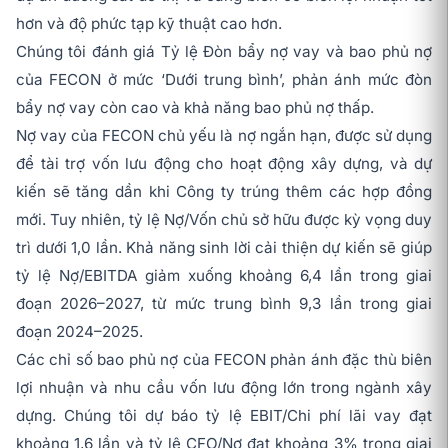
hơn và độ phức tạp kỹ thuật cao hơn.
Chúng tôi đánh giá Tỷ lệ Đòn bẩy nợ vay và bao phủ nợ
của FECON ở mức ‘Dưới trung bình’, phản ánh mức đòn
bẩy nợ vay còn cao và khả năng bao phủ nợ thấp.
Nợ vay của FECON chủ yếu là nợ ngắn hạn, được sử dụng
để tài trợ vốn lưu động cho hoạt động xây dựng, và dự
kiến sẽ tăng dần khi Công ty trúng thêm các hợp đồng
mới. Tuy nhiên, tỷ lệ Nợ/Vốn chủ sở hữu được kỳ vọng duy
trì dưới 1,0 lần. Khả năng sinh lời cải thiện dự kiến sẽ giúp
tỷ lệ Nợ/EBITDA giảm xuống khoảng 6,4 lần trong giai
đoạn 2026–2027, từ mức trung bình 9,3 lần trong giai
đoạn 2024–2025.
Các chỉ số bao phủ nợ của FECON phản ánh đặc thù biên
lợi nhuận và nhu cầu vốn lưu động lớn trong ngành xây
dựng. Chúng tôi dự báo tỷ lệ EBIT/Chi phí lãi vay đạt
khoảng 1,6 lần và tỷ lệ CFO/Nợ đạt khoảng 3% trong giai