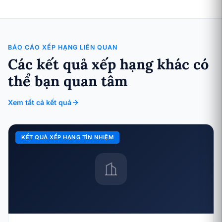
BÁO CÁO XẾP HẠNG LIÊN QUAN
Các kết quả xếp hạng khác có
thể bạn quan tâm
Xem tất cả kết quả
KẾT QUẢ XẾP HẠNG TÍN NHIỆM