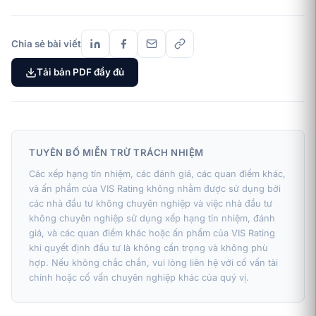
Chia sẻ bài viết
Tải bản PDF đầy đủ
TUYÊN BỐ MIỄN TRỪ TRÁCH NHIỆM
Các xếp hạng tín nhiệm, các đánh giá, các quan điểm khác,
và ấn phẩm của VIS Rating không nhằm được sử dụng bởi
các nhà đầu tư không chuyên nghiệp và việc nhà đầu tư
không chuyên nghiệp sử dụng xếp hạng tín nhiệm, đánh
giá, và các quan điểm khác hoặc ấn phẩm của VIS Rating
khi quyết định đầu tư là không cẩn trọng và không phù
hợp. Nếu không chắc chắn, vui lòng liên hệ với cố vấn tài
chính hoặc cố vấn chuyên nghiệp khác của quý vị.