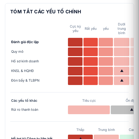
TÓM TẮT CÁC YẾU TỐ CHÍNH
Dưới
Cực kỳ
Tr
Rất yếu
yếu
trung
yếu
bì
bình
Đánh giá độc lập
Quy mô
Hồ sơ kinh doanh
KNSL & HQHĐ
▲
Đòn bẩy & TLBPN
▲
Các yếu tố khác
Tiêu cực
Ổn định
Rủi ro thanh toán
▲
Thấp
Trung bình
Cao
Hỗ trợ từ Công ty liên kết
▲