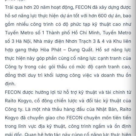
Trải qua hơn 20 năm hoạt động, FECON đã xây dựng được
hồ sơ năng lực thực hiện dự án tốt với hơn 600 dự án, bao
gồm nhiều công trình có độ phức tạp kỹ thuật cao như
Tuyến Metro số 1 Thành phố Hồ Chí Minh, Tuyến Metro
số 3 Hà Nội, Nhà máy điện Nhơn Trạch 3 & 4 và Khu liên
hợp gang thép Hòa Phát – Dung Quất. Hồ sơ năng lực
thực hiện này góp phần củng cố năng lực cạnh tranh của
Công ty trong các gói thầu có mức độ cạnh tranh cao,
đồng thời duy trì khối lượng công việc và doanh thu ổn
định.
FECON được hưởng lợi từ hỗ trợ kỹ thuật và tài chính từ
Raito Kogyo, cổ đông chiến lược và đối tác kỹ thuật của
Công ty. Là một nhà thầu hàng đầu của Nhật Bản, Raito
Kogyo đã chuyển giao cho FECON chuyên môn tiên tiến
trong lĩnh vực địa kỹ thuật, công trình ngầm và ổn định
mái dốc. Quan hệ hợp tác này củng cố năng lực thực hiện