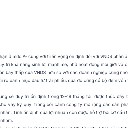
 hạn ở mức A- cùng với triển vọng ổn định đối với VNDS phản 
y trì khả năng sinh lời mạnh mẽ, nhờ hoạt động môi giới và 
òn bẩy thấp của VNDS hơn so với các doanh nghiệp cùng nh
rủi ro danh mục đầu tư trái phiếu, qua đó củng cố bộ đệm vốn
g sẽ duy trì ổn định trong 12–18 tháng tới, được thúc đẩy 
cho vay ký quỹ, trong bối cảnh công ty mở rộng các sản p
 nhân. Tính ổn định của lợi nhuận còn được hỗ trợ bởi cơ cấu 
 nhóm.