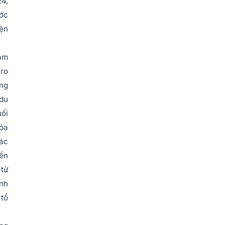
24,
ước
iện
iảm
 ro
ăng
 du
uối
hỏa
các
iền
 từ
ịnh
 tổ