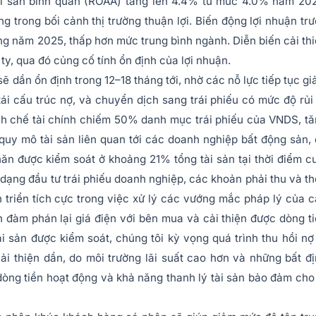
 tài sản bình quân (ROAA) tăng lên 4.4% từ mức 4.0% năm 20
g trong bối cảnh thị trường thuận lợi. Biến động lợi nhuận tr
g năm 2025, thấp hơn mức trung bình ngành. Diễn biến cải th
ty, qua đó củng cố tính ổn định của lợi nhuận.
ẽ dần ổn định trong 12–18 tháng tới, nhờ các nỗ lực tiếp tục g
ái cấu trúc nợ, và chuyển dịch sang trái phiếu có mức độ rủi
ịnh chế tài chính chiếm 50% danh mục trái phiếu của VNDS, t
uy mô tài sản liên quan tới các doanh nghiệp bất động sản,
ăn được kiểm soát ở khoảng 21% tổng tài sản tại thời điểm c
ạng đầu tư trái phiếu doanh nghiệp, các khoản phải thu và t
ến triển tích cực trong việc xử lý các vướng mắc pháp lý của 
 đàm phán lại giá điện với bên mua và cải thiện được dòng t
i sản được kiểm soát, chúng tôi kỳ vọng quá trình thu hồi nợ
i thiện dần, do môi trường lãi suất cao hơn và những bất đ
 dòng tiền hoạt động và khả năng thanh lý tài sản bảo đảm cho