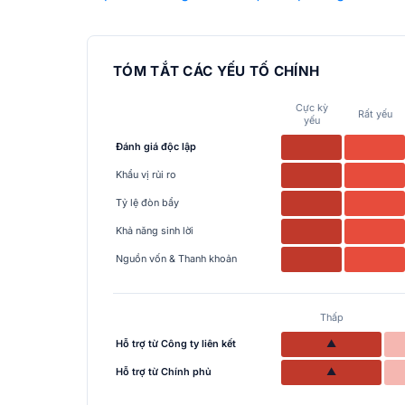
TÓM TẮT CÁC YẾU TỐ CHÍNH
Cực kỳ
Rất yếu
yếu
Đánh giá độc lập
Khẩu vị rủi ro
Tỷ lệ đòn bẩy
Khả năng sinh lời
Nguồn vốn & Thanh khoản
Thấp
Hỗ trợ từ Công ty liên kết
▲
Hỗ trợ từ Chính phủ
▲