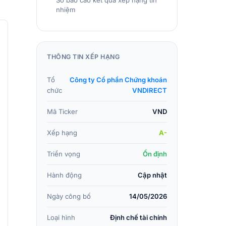
Số báo cáo kết quả xếp hạng tín
nhiệm
THÔNG TIN XẾP HẠNG
Tổ
Công ty Cổ phần Chứng khoán
chức
VNDIRECT
Mã Ticker
VND
Xếp hạng
A-
Triển vọng
Ổn định
Hành động
Cập nhật
Ngày công bố
14/05/2026
Loại hình
Định chế tài chính