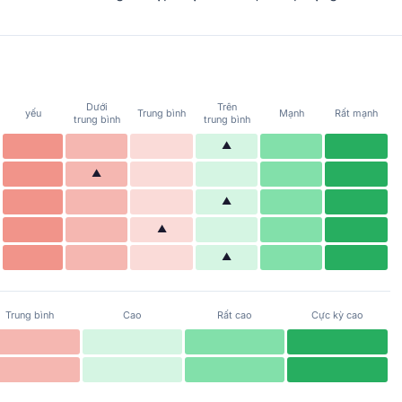
Dưới
Trên
yếu
Trung bình
Mạnh
Rất mạnh
trung bình
trung bình
▲
▲
▲
▲
▲
Trung bình
Cao
Rất cao
Cực kỳ cao