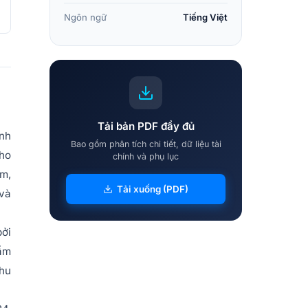
Ngôn ngữ
Tiếng Việt
Tải bản PDF đầy đủ
ánh
Bao gồm phân tích chi tiết, dữ liệu tài
cho
chính và phụ lục
óm,
Tải xuống (PDF)
 và
bởi
hẩm
thu