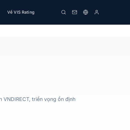
Về VIS Rating
Tải PDF
In
n VNDIRECT, triển vọng ổn định