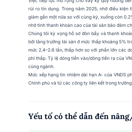
Việc tiếp tục mở rộng cho vay ký quỹ hướng đế
rủi ro tín dụng. Trong năm 2025, nhờ điều kiện 
giảm gần một nửa so với cùng kỳ, xuống còn 0.2% 
nhờ tính thanh khoản cao của tài sản bảo đảm c
Chúng tôi kỳ vọng hồ sơ đòn bẩy và thanh khoản 
bởi tăng trưởng tài sản ở mức thấp khoảng 5% tr
mức 2.4–2.6 lần, thấp hơn so với phần lớn các 
phí thấp. Tỷ lệ dòng tiền vào/dòng tiền ra của 
cùng ngành.
Mức xếp hạng tín nhiệm dài hạn A- của VNDS ph
Chính phủ và từ các công ty liên kết trong trường 
Yếu tố có thể dẫn đến nâng