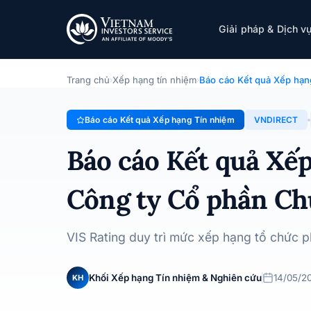
VNDIRECT
Giải pháp & Dịch v
Báo cáo Kết quả Xếp hạng Tín nhiệm · Công ty Cổ phầ
Trang chủ
Xếp hạng tín nhiệm
Báo cáo Kết quả Xếp hạn
›
›
Báo cáo Kết quả Xếp hạng Tín nhiệm
VNDIRECT
Báo cáo Kết quả Xế
Công ty Cổ phần C
VIS Rating duy trì mức xếp hạng tổ chức 
Khối Xếp hạng Tín nhiệm & Nghiên cứu
14/05/2
KH