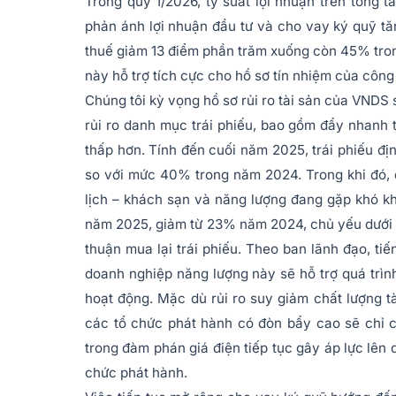
Trong quý 1/2026, tỷ suất lợi nhuận trên tổng
phản ánh lợi nhuận đầu tư và cho vay ký quỹ tăn
thuế giảm 13 điểm phần trăm xuống còn 45% tron
này hỗ trợ tích cực cho hồ sơ tín nhiệm của công 
Chúng tôi kỳ vọng hồ sơ rủi ro tài sản của VNDS s
rủi ro danh mục trái phiếu, bao gồm đẩy nhanh t
thấp hơn. Tính đến cuối năm 2025, trái phiếu đ
so với mức 40% trong năm 2024. Trong khi đó, q
lịch – khách sạn và năng lượng đang gặp khó kh
năm 2025, giảm từ 23% năm 2024, chủ yếu dưới d
thuận mua lại trái phiếu. Theo ban lãnh đạo, ti
doanh nghiệp năng lượng này sẽ hỗ trợ quá trình
hoạt động. Mặc dù rủi ro suy giảm chất lượng tà
các tổ chức phát hành có đòn bẩy cao sẽ chỉ cả
trong đàm phán giá điện tiếp tục gây áp lực lên
chức phát hành.