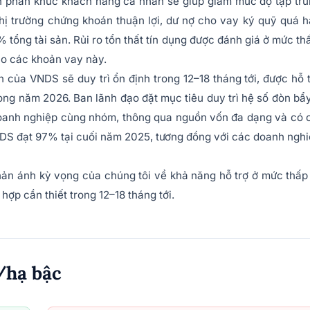
n phân khúc khách hàng cá nhân sẽ giúp giảm mức độ tập tr
thị trường chứng khoán thuận lợi, dư nợ cho vay ký quỹ quá 
tổng tài sản. Rủi ro tổn thất tín dụng được đánh giá ở mức th
ho các khoản vay này.
của VNDS sẽ duy trì ổn định trong 12–18 tháng tới, được hỗ 
ong năm 2026. Ban lãnh đạo đặt mục tiêu duy trì hệ số đòn bẩ
doanh nghiệp cùng nhóm, thông qua nguồn vốn đa dạng và có 
VNDS đạt 97% tại cuối năm 2025, tương đồng với các doanh ngh
ản ánh kỳ vọng của chúng tôi về khả năng hỗ trợ ở mức thấp
hợp cần thiết trong 12–18 tháng tới.
/hạ bậc