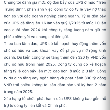
Chúng tôi đánh giá mức độ đòn bẩy của UPS ở mức “Trên
Trung Bình”, phản ánh việc công ty có tỷ lệ vay nợ thấp
hơn so với các doanh nghiệp cùng ngành. Tỷ lệ đòn bẩy
của UPS đã tăng lên 1.6 lần vào quý 1/2025 từ mức 1.0 lần
vào cuối năm 2024 khi công ty tăng lượng nắm giữ cổ
phiếu niêm yết và chứng chỉ tiền gửi.
Theo ban lãnh đạo, UPS có kế hoạch huy động thêm vốn
chủ sở hữu và các khoản vay để phục vụ mở rộng kinh
doanh. Dự kiến công ty sẽ tăng thêm đến 320 tỷ VND vốn
chủ sở hữu trong năm 2025. Công ty cũng có kế hoạch
tăng tỷ lệ đòn bẩy lên mức cao hơn, ở mức 2-3 lần. Công
ty dự định tăng vay ngân hàng và phát hành 300 tỷ đồng
VNĐ trái phiếu không tài sản đảm bảo với kỳ hạn 2 năm
trong năm 2025.
Xếp hạng tổ chức phát hành của UPS không bao gồm hỗ
trợ từ công ty liên kết và Chính phủ.