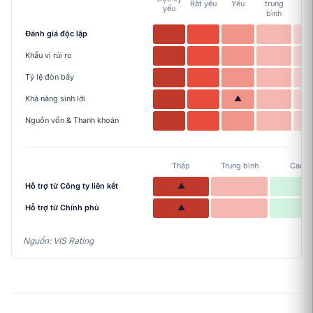
Rắt yếu
Yếu
trung
yếu
bì
bình
Đánh giá độc lập
Khẩu vị rủi ro
Tỷ lệ đòn bẩy
Khả năng sinh lời
▲
Nguồn vốn & Thanh khoản
Thấp
Trung bình
Cao
Hỗ trợ từ Công ty liên kết
▲
Hỗ trợ từ Chính phủ
▲
Nguồn: VIS Rating