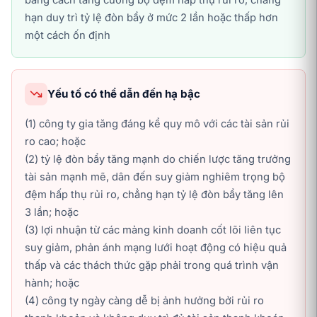
băng cách tăng cường bộ đệm hấp thụ rủi ro, chẳng
hạn duy trì tỷ lệ đòn bẩy ở mức 2 lần hoặc thấp hơn
một cách ốn định
Yếu tố có thể dẫn đến hạ bậc
(1) công ty gia tăng đáng kể quy mô với các tài sản rủi
ro cao; hoặc
(2) tỷ lệ đòn bẩy tăng mạnh do chiến lược tăng trưởng
tài sản mạnh mẽ, dân đến suy giảm nghiêm trọng bộ
đệm hấp thụ rủi ro, chẳng hạn tỷ lệ đòn bẩy tăng lên
3 lần; hoặc
(3) lợi nhuận từ các mảng kinh doanh cốt lõi liên tục
suy giảm, phản ánh mạng lưới hoạt động có hiệu quả
thấp và các thách thức gặp phải trong quá trình vận
hành; hoặc
(4) công ty ngày càng dễ bị ảnh hưởng bởi rủi ro