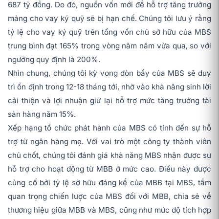
687 tỷ đồng. Do đó, nguồn vốn mới để hỗ trợ tăng trưởng
mảng cho vay ký quỹ sẽ bị hạn chế. Chúng tôi lưu ý rằng
tỷ lệ cho vay ký quỹ trên tổng vốn chủ sở hữu của MBS
trung bình đạt 165% trong vòng năm năm vừa qua, so với
ngưỡng quy định là 200%.
Nhìn chung, chúng tôi kỳ vọng đòn bẩy của MBS sẽ duy
trì ổn định trong 12-18 tháng tới, nhờ vào khả năng sinh lời
cải thiện và lợi nhuận giữ lại hỗ trợ mức tăng trưởng tài
sản hàng năm 15%.
Xếp hạng tổ chức phát hành của MBS có tính đến sự hỗ
trợ từ ngân hàng mẹ. Với vai trò một công ty thành viên
chủ chốt, chúng tôi đánh giá khả năng MBS nhận được sự
hỗ trợ cho hoạt động từ MBB ở mức cao. Điều này được
củng cố bởi tỷ lệ sở hữu đáng kể của MBB tại MBS, tầm
quan trọng chiến lược của MBS đối với MBB, chia sẻ về
thương hiệu giữa MBB và MBS, cũng như mức độ tích hợp