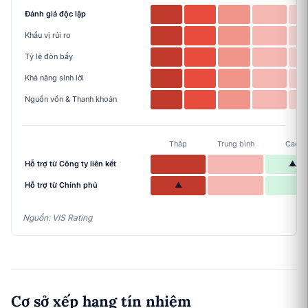
Đánh giá độc lập
Khẩu vị rủi ro
Tỷ lệ đòn bẩy
Khả năng sinh lời
Nguồn vốn & Thanh khoản
Thấp
Trung bình
Cao
Hỗ trợ từ Công ty liên kết
▲
Hỗ trợ từ Chính phủ
▲
Nguồn: VIS Rating
Cơ sở xếp hạng tín nhiệm