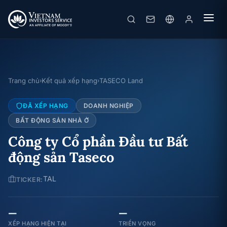
Trang chủ
Kết quả xếp hạng
TASECO Land
›
›
ĐÃ XẾP HẠNG
DOANH NGHIỆP
BẤT ĐỘNG SẢN NHÀ Ở
Công ty Cổ phần Đầu tư Bất
động sản Taseco
TAL
TICKER:
—
—
XẾP HẠNG HIỆN TẠI
TRIỂN VỌNG