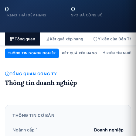
0
0
TRẠNG THÁI XẾP HẠNG
SPO ĐÃ CÔNG BỐ
Tổng quan
Kết quả xếp hạng
Ý kiến của Bên Thứ 
THÔNG TIN DOANH NGHIỆP
KẾT QUẢ XẾP HẠNG
Ý KIẾN TÍN NHIỆM
TỔNG QUAN CÔNG TY
Thông tin doanh nghiệp
THÔNG TIN CƠ BẢN
Ngành cấp 1
Doanh nghiệp