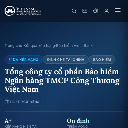
Trang chủ
Kết quả xếp hạng
Bảo hiểm VietinBank
›
›
ĐÃ XẾP HẠNG
ĐỊNH CHẾ TÀI CHÍNH
BẢO HIỂM
Tổng công ty cổ phần Bảo hiểm
Ngân hàng TMCP Công Thương
Việt Nam
Unlisted
TICKER:
A+
Ổn định
XẾP HẠNG HIỆN TẠI
TRIỂN VỌNG