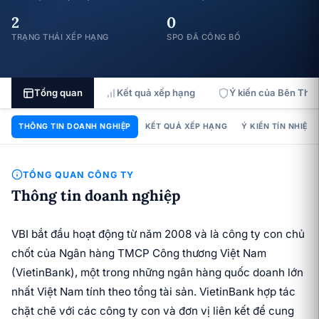
2
0
TRẠNG THÁI XẾP HẠNG
SPO ĐÃ CÔNG BỐ
Tổng quan
Kết quả xếp hạng
Ý kiến của Bên Thứ 
THÔNG TIN DOANH NGHIỆP
KẾT QUẢ XẾP HẠNG
Ý KIẾN TÍN NHIỆM
TỔNG QUAN CÔNG TY
Thông tin doanh nghiệp
VBI bắt đầu hoạt động từ năm 2008 và là công ty con chủ
chốt của Ngân hàng TMCP Công thương Việt Nam
(VietinBank), một trong những ngân hàng quốc doanh lớn
nhất Việt Nam tính theo tổng tài sản. VietinBank hợp tác
chặt chẽ với các công ty con và đơn vị liên kết để cung