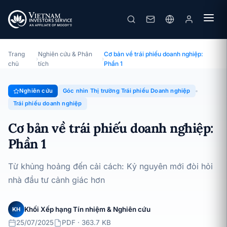
Cơ bản về trái phiếu doanh nghiệp: Phần 1
Chuyên đề · Góc nhìn Thị trường Trái phiếu Doanh nghiệp ·
25/07/2025
Trang
Nghiên cứu & Phân
Cơ bản về trái phiếu doanh nghiệp:
›
›
chủ
tích
Phần 1
Nghiên cứu
Góc nhìn Thị trường Trái phiếu Doanh nghiệp
Trái phiếu doanh nghiệp
Cơ bản về trái phiếu doanh nghiệp:
Phần 1
Từ khủng hoảng đến cải cách: Kỷ nguyên mới đòi hỏi
nhà đầu tư cảnh giác hơn
Khối Xếp hạng Tín nhiệm & Nghiên cứu
KH
25/07/2025
PDF · 363.7 KB