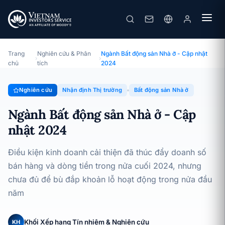
Ngành Bất động sản Nhà ở - Cập nhật 2024
Chuyên đề · Nhận định Thị trường · 06/03/2025
Trang
Nghiên cứu & Phân
Ngành Bất động sản Nhà ở - Cập nhật
›
›
chủ
tích
2024
Nghiên cứu
Nhận định Thị trường
Bất động sản Nhà ở
Ngành Bất động sản Nhà ở - Cập
nhật 2024
Điều kiện kinh doanh cải thiện đã thúc đẩy doanh số
bán hàng và dòng tiền trong nửa cuối 2024, nhưng
chưa đủ để bù đắp khoản lỗ hoạt động trong nửa đầu
năm
Khối Xếp hạng Tín nhiệm & Nghiên cứu
KH