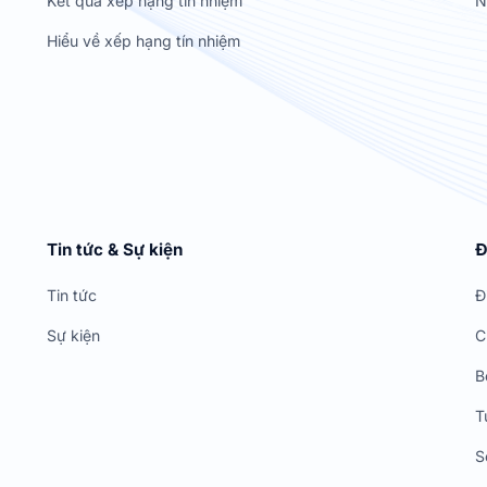
Kết quả xếp hạng tín nhiệm
N
Hiểu về xếp hạng tín nhiệm
Tin tức & Sự kiện
Đ
Tin tức
Đ
Sự kiện
C
B
T
S