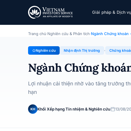
Ngành Chứng khoán - Cập nhật 6T2024
Giải pháp & Dịch v
Chuyên đề · Nhận định Thị trường · 13/08/2024
Trang chủ
Nghiên cứu & Phân tích
Ngành Chứng khoán 
›
›
Nghiên cứu
Nhận định Thị trường
Chứng khoá
Ngành Chứng khoán
Lợi nhuận cải thiện nhờ vào tăng trưởng t
hạn
Khối Xếp hạng Tín nhiệm & Nghiên cứu
13/08/2
KH