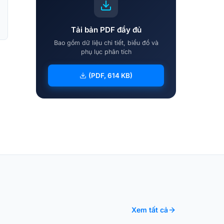
Tải bản PDF đầy đủ
Bao gồm dữ liệu chi tiết, biểu đồ và
phụ lục phân tích
(PDF, 614 KB)
Xem tất cả