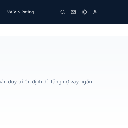
Về VIS Rating
Tải PDF
In
ản duy trì ổn định dù tăng nợ vay ngắn