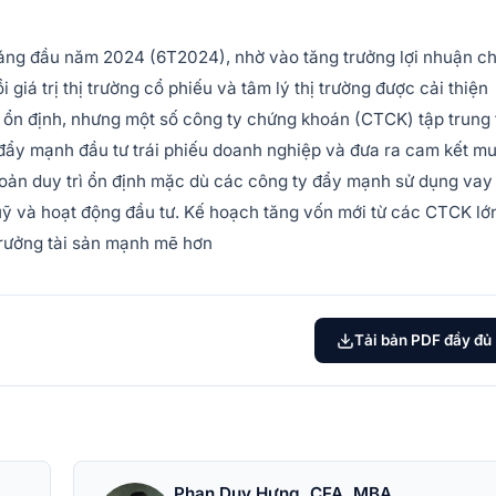
tháng đầu năm 2024 (6T2024), nhờ vào tăng trưởng lợi nhuận c
giá trị thị trường cổ phiếu và tâm lý thị trường được cải thiện
dần ổn định, nhưng một số công ty chứng khoán (CTCK) tập trung 
o đẩy mạnh đầu tư trái phiếu doanh nghiệp và đưa ra cam kết m
khoản duy trì ổn định mặc dù các công ty đẩy mạnh sử dụng vay
ỹ và hoạt động đầu tư. Kế hoạch tăng vốn mới từ các CTCK lớ
 trưởng tài sản mạnh mẽ hơn
Tải bản PDF đầy đủ
Phan Duy Hưng, CFA, MBA