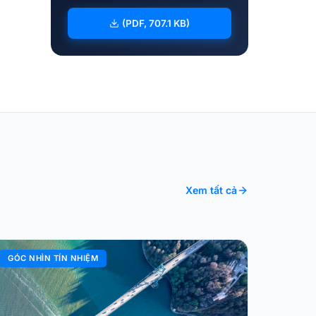
(PDF, 707.1 KB)
Xem tất cả
GÓC NHÌN TÍN NHIỆM