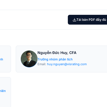
Tải bản PDF đầy đủ
Nguyễn Đức Huy, CFA
nh
Trưởng nhóm phân tích
Email:
huy.nguyen@visrating.com
hiên