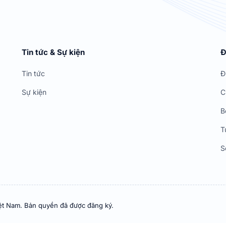
Tin tức & Sự kiện
Đ
Tin tức
Đ
Sự kiện
C
B
T
S
ệt Nam. Bản quyền đã được đăng ký.