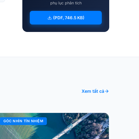
phụ lục phân tích
(PDF, 746.5 KB)
Xem tất cả
GÓC NHÌN TÍN NHIỆM