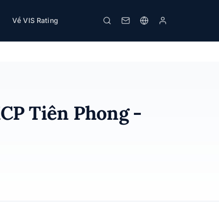
Về VIS Rating
Tải PDF
In
MCP Tiên Phong -