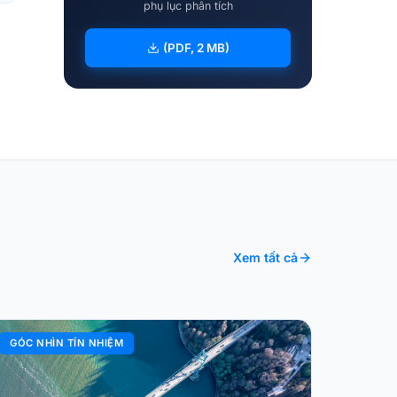
phụ lục phân tích
(PDF, 2 MB)
Xem tất cả
GÓC NHÌN TÍN NHIỆM