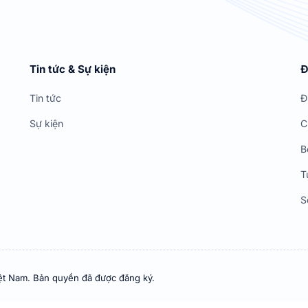
Tin tức & Sự kiện
Đ
Tin tức
Đ
Sự kiện
C
B
T
S
ệt Nam. Bản quyền đã được đăng ký.