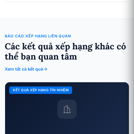
BÁO CÁO XẾP HẠNG LIÊN QUAN
Các kết quả xếp hạng khác có
thể bạn quan tâm
Xem tất cả kết quả
KẾT QUẢ XẾP HẠNG TÍN NHIỆM