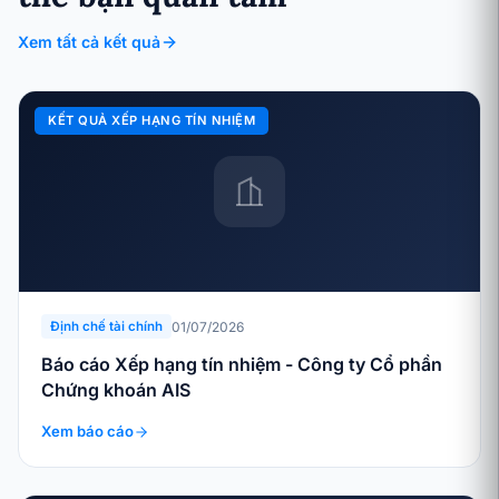
Xem tất cả kết quả
KẾT QUẢ XẾP HẠNG TÍN NHIỆM
01/07/2026
Định chế tài chính
Báo cáo Xếp hạng tín nhiệm - Công ty Cổ phần
Chứng khoán AIS
Xem báo cáo