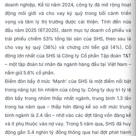
doanh nghiệp. Kể từ năm 2024, công ty đã mở rộng hoạt
động môi giới và cho vay ký quỹ trong bối cảnh triển
vọng và tâm lý thị trường được cải thiện. Tính đến nửa
đầu năm 2025 (6T2025), danh mục tự doanh cổ phiếu và
trái phiếu chiếm 53% tổng tài sản của SHS, theo sau là
cho vay ký quỹ (36%) và chứng chỉ tiền gửi (4%). Cổ
đông lớn nhất của SHS là Công ty Cổ phần Tập đoàn T&T
– một tập đoàn tư nhân đa ngành hàng đầu tại Việt Nam –
nắm giữ 5.6% cổ phần.
Điểm đòn bẩy ở mức ‘Mạnh’ của SHS là một điểm nổi bật
trong năng lực tín nhiệm của công ty. Công ty duy trì tỷ lệ
đòn bẩy trong nhóm thấp nhất ngành, trung bình 1.3 lần
trong ba năm qua – thấp hơn đáng kể so với mức trung
bình ngành là 2.4 lần – nhờ vào các đợt tăng vốn đáng kể
và ít phụ thuộc vào nợ vay. Trong 5 năm qua, SHS đã huy
động gần 5.4 nghìn tỷ đồng thông qua hai đợt phát hành