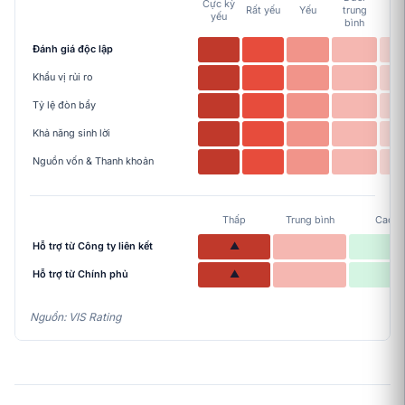
Cực kỳ
Tr
Rất yếu
Yếu
trung
yếu
bì
bình
Đánh giá độc lập
Khẩu vị rủi ro
Tỷ lệ đòn bẩy
Khả năng sinh lời
Nguồn vốn & Thanh khoản
Thấp
Trung bình
Cao
Hỗ trợ từ Công ty liên kết
▲
Hỗ trợ từ Chính phủ
▲
Nguồn: VIS Rating