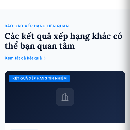
BÁO CÁO XẾP HẠNG LIÊN QUAN
Các kết quả xếp hạng khác có
thể bạn quan tâm
Xem tất cả kết quả
KẾT QUẢ XẾP HẠNG TÍN NHIỆM