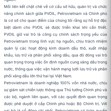
Mối liên kết chặt chẽ về cơ cấu sở hữu, quản trị và chức
năng chính sách giữa PVOIL, Petrovietnam và Chính phủ
là cơ sở cho quan điểm của chúng tôi rằng sự hỗ trợ đặc
biệt dành cho PVOIL sẽ được triển khai khi cần thiết.
PVOIL giữ vai trò là công cụ chính sách trọng yếu của
Petrovietnam trong lĩnh vực hạ nguồn, chịu trách nhiệm
quản lý các hoạt động kinh doanh dầu thô, xuất nhập
khẩu, lưu trữ và phân phối xăng dầu, qua đó đóng vai trò
quan trọng trong việc ổn định nguồn cung xăng dầu trong
nước, thông qua việc vận hành mạng lưới lưu trữ và phân
phối xăng dầu lớn thứ hai tại Việt Nam.
Petrovietnam là doanh nghiệp 100% vốn nhà nước, chịu
sự giám sát chiến lược thông qua Thủ tướng Chính phủ và
các bộ, ngành liên quan, với các quyết định quan trọng
được phê duyệt ở cấp Chính phủ hoặc Bộ Chính trị. Với
vai trò là cổ đông chi phối, Petrovietnam có toàn quyền