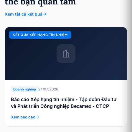
thể bạn quan tâm
Xem tất cả kết quả
KẾT QUẢ XẾP HẠNG TÍN NHIỆM
24/07/2026
Doanh nghiệp
Báo cáo Xếp hạng tín nhiệm - Tập đoàn Đầu tư
và Phát triển Công nghiệp Becamex - CTCP
Xem báo cáo