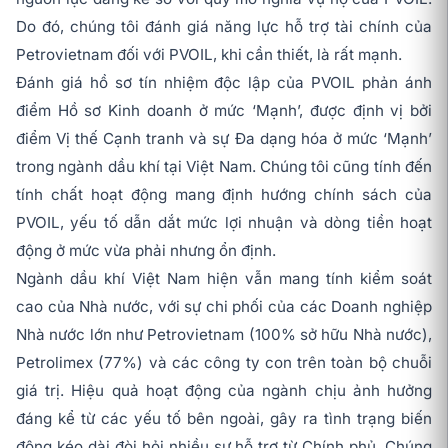
Do đó, chúng tôi đánh giá năng lực hỗ trợ tài chính của
Petrovietnam đối với PVOIL, khi cần thiết, là rất mạnh.
Đánh giá hồ sơ tín nhiệm độc lập của PVOIL phản ánh
điểm Hồ sơ Kinh doanh ở mức ‘Mạnh’, được định vị bởi
điểm Vị thế Cạnh tranh và sự Đa dạng hóa ở mức ‘Mạnh’
trong ngành dầu khí tại Việt Nam. Chúng tôi cũng tính đến
tính chất hoạt động mang định hướng chính sách của
PVOIL, yếu tố dẫn dắt mức lợi nhuận và dòng tiền hoạt
động ở mức vừa phải nhưng ổn định.
Ngành dầu khí Việt Nam hiện vẫn mang tính kiểm soát
cao của Nhà nước, với sự chi phối của các Doanh nghiệp
Nhà nước lớn như Petrovietnam (100% sở hữu Nhà nước),
Petrolimex (77%) và các công ty con trên toàn bộ chuỗi
giá trị. Hiệu quả hoạt động của ngành chịu ảnh hưởng
đáng kể từ các yếu tố bên ngoài, gây ra tình trạng biến
động kéo dài đòi hỏi nhiều sự hỗ trợ từ Chính phủ. Chúng