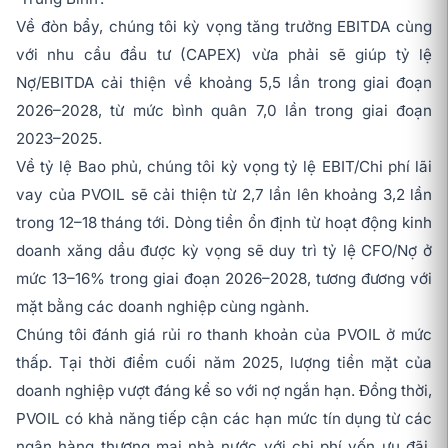
Về đòn bẩy, chúng tôi kỳ vọng tăng trưởng EBITDA cùng
với nhu cầu đầu tư (CAPEX) vừa phải sẽ giúp tỷ lệ
Nợ/EBITDA cải thiện về khoảng 5,5 lần trong giai đoạn
2026–2028, từ mức bình quân 7,0 lần trong giai đoạn
2023–2025.
Về tỷ lệ Bao phủ, chúng tôi kỳ vọng tỷ lệ EBIT/Chi phí lãi
vay của PVOIL sẽ cải thiện từ 2,7 lần lên khoảng 3,2 lần
trong 12–18 tháng tới. Dòng tiền ổn định từ hoạt động kinh
doanh xăng dầu được kỳ vọng sẽ duy trì tỷ lệ CFO/Nợ ở
mức 13–16% trong giai đoạn 2026–2028, tương đương với
mặt bằng các doanh nghiệp cùng ngành.
Chúng tôi đánh giá rủi ro thanh khoản của PVOIL ở mức
thấp. Tại thời điểm cuối năm 2025, lượng tiền mặt của
doanh nghiệp vượt đáng kể so với nợ ngắn hạn. Đồng thời,
PVOIL có khả năng tiếp cận các hạn mức tín dụng từ các
ngân hàng thương mại nhà nước với chi phí vốn ưu đãi,