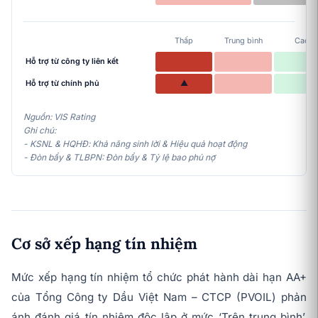
Thấp
Trung bình
Cao
Hỗ trợ từ công ty liên kết
Hỗ trợ từ chính phủ
▲
Nguồn: VIS Rating
Ghi chú:
- KSNL & HQHĐ: Khả năng sinh lời & Hiệu quả hoạt động
- Đòn bẩy & TLBPN: Đòn bẩy & Tỷ lệ bao phủ nợ
Cơ sở xếp hạng tín nhiệm
Mức xếp hạng tín nhiệm tổ chức phát hành dài hạn AA+
của Tổng Công ty Dầu Việt Nam – CTCP (PVOIL) phản
ánh đánh giá tín nhiệm độc lập ở mức ‘Trên trung bình’,