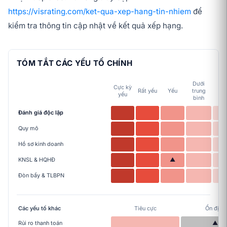
https://visrating.com/ket-qua-xep-hang-tin-nhiem
để
kiểm tra thông tin cập nhật về kết quả xếp hạng.
TÓM TẮT CÁC YẾU TỐ CHÍNH
Dưới
Cực kỳ
Tr
Rất yếu
Yếu
trung
yếu
bì
bình
Đánh giá độc lập
Quy mô
Hồ sơ kinh doanh
KNSL & HQHĐ
▲
Đòn bẩy & TLBPN
Các yếu tố khác
Tiêu cực
Ổn định
Rủi ro thanh toán
▲