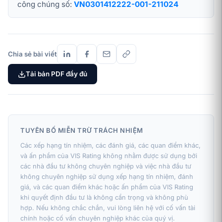
công chúng số:
VN0301412222-001-211024
Chia sẻ bài viết
Tải bản PDF đầy đủ
TUYÊN BỐ MIỄN TRỪ TRÁCH NHIỆM
Các xếp hạng tín nhiệm, các đánh giá, các quan điểm khác,
và ấn phẩm của VIS Rating không nhằm được sử dụng bởi
các nhà đầu tư không chuyên nghiệp và việc nhà đầu tư
không chuyên nghiệp sử dụng xếp hạng tín nhiệm, đánh
giá, và các quan điểm khác hoặc ấn phẩm của VIS Rating
khi quyết định đầu tư là không cẩn trọng và không phù
hợp. Nếu không chắc chắn, vui lòng liên hệ với cố vấn tài
chính hoặc cố vấn chuyên nghiệp khác của quý vị.