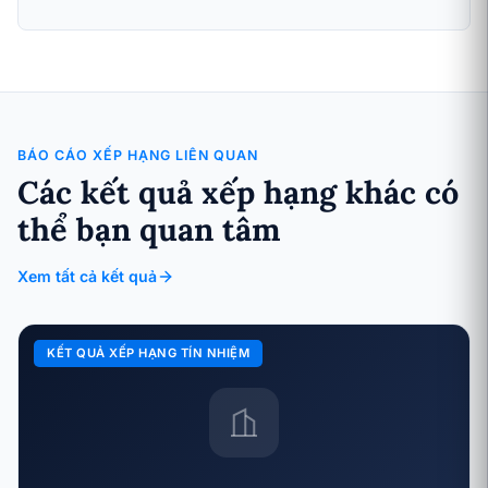
BÁO CÁO XẾP HẠNG LIÊN QUAN
Các kết quả xếp hạng khác có
thể bạn quan tâm
Xem tất cả kết quả
KẾT QUẢ XẾP HẠNG TÍN NHIỆM